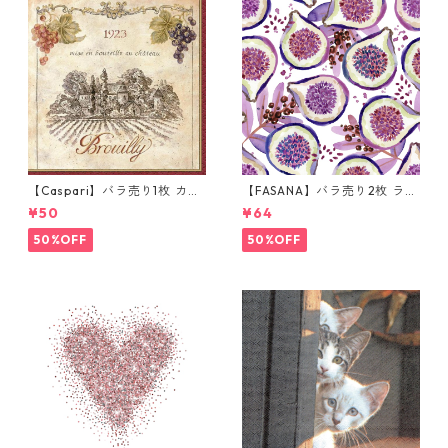
【Caspari】バラ売り1枚 カク
【FASANA】バラ売り2枚 ラン
テルサイズ ペーパーナプキン
チサイズ ペーパーナプキン Fr
¥50
¥64
Wine Labels ベージュ
esh passion fruits ホワイト
50%OFF
50%OFF