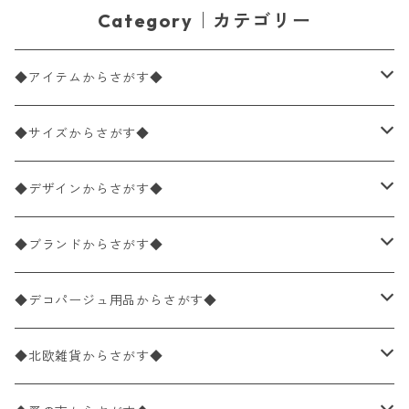
Category｜カテゴリー
◆アイテムからさがす◆
ペーパーナプキン2枚バラ売り
◆サイズからさがす◆
ペーパーナプキン1枚バラ売り
33×33cm（ランチサイズ）
◆デザインからさがす◆
バラ売り
ペーパーナプキン20枚入りパック
25×25cm（カクテルサイズ）
花柄
◆ブランドからさがす◆
パック売り
バラ売り
ペーパーナプキン10枚入りパック
40×40cm（ディナーサイズ）
植物・グリーン柄
ドイツ製 IHR/イア
◆デコパージュ用品からさがす◆
パック売り
バラ売り
ランチサイズ
ライスペーパー
21×21cm（ポケットサイズ）
動物・鳥・昆虫・蝶柄
ドイツ製 Ambiente/アンビエンテ
デコパージュ液
◆北欧雑貨からさがす◆
パック売り
カクテルサイズ
バラ売り
ランチサイズ