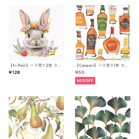
【ti-flair】バラ売り2枚 ラン
【Caspari】バラ売り1枚 カク
チサイズ ペーパーナプキンCo
テルサイズ ペーパーナプキン
¥128
¥50
niglietto Floreale ホワイト
Whiskey Tasting ホワイト
50%OFF