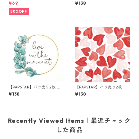
枚 ランチサイズ ペーパーナプ
ンチサイズ ペーパーナプキン
¥69
¥138
キン Geo Flowers グリーン
Jungle ホワイト
50%OFF
【PAPSTAR】バラ売り2枚 ラ
【PAPSTAR】バラ売り2枚 ラ
ンチサイズ ペーパーナプキン
ンチサイズ ペーパーナプキン
¥138
¥138
Live in the Moment ホワイト
Heart to Heart ホワイト
Recently Viewed Items｜最近チェック
した商品