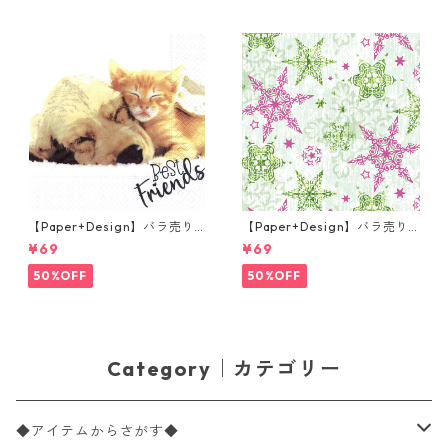
【Paper+Design】バラ売り2
【Paper+Design】バラ売り2
枚 ランチサイズ ペーパーナプ
枚 ランチサイズ ペーパーナプ
¥69
¥69
キン Dog & Cat ホワイト
キン DELICATE STARS グリー
ン
50%OFF
50%OFF
Category｜カテゴリー
◆アイテムからさがす◆