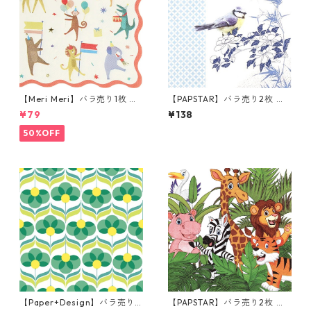
【Meri Meri】バラ売り1枚 ラ
【PAPSTAR】バラ売り2枚 ラ
ンチサイズ ペーパーナプキン
ンチサイズ ペーパーナプキン
¥79
¥138
Animal Parade レッド
Sweet Birdie ホワイトxブル
ー
50%OFF
【Paper+Design】バラ売り2
【PAPSTAR】バラ売り2枚 ラ