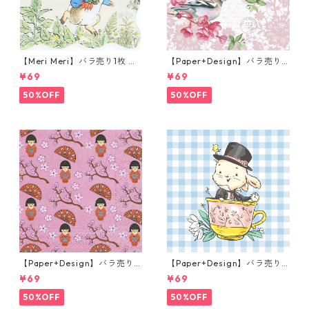
【Meri Meri】バラ売り1枚 カ
【Paper+Design】バラ売り2
クテルサイズ ペーパーナプキ
枚 ランチサイズ ペーパーナプ
¥69
¥69
ン Peter Rabbit In The Gard
キン Sweet bird ローズ
en クリーム ピーターラビット
50%OFF
50%OFF
【Paper+Design】バラ売り2
【Paper+Design】バラ売り2
枚 ランチサイズ ペーパーナプ
枚 ランチサイズ ペーパーナプ
¥69
¥69
キン LITTLE GEISHA ピンク
キン Easter Cup ライトブル
ー
50%OFF
50%OFF