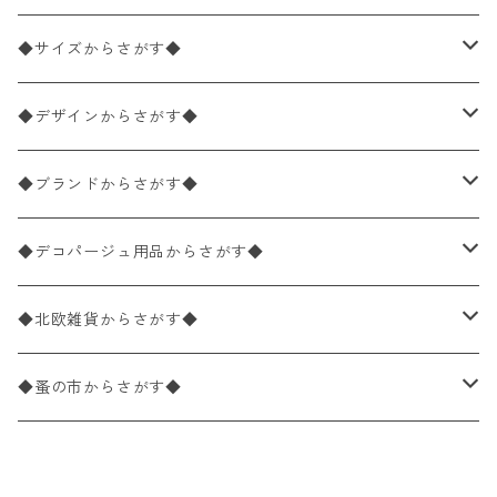
ペーパーナプキン2枚バラ売り
◆サイズからさがす◆
ペーパーナプキン1枚バラ売り
33×33cm（ランチサイズ）
◆デザインからさがす◆
バラ売り
ペーパーナプキン20枚入りパック
25×25cm（カクテルサイズ）
花柄
◆ブランドからさがす◆
パック売り
バラ売り
ペーパーナプキン10枚入りパック
40×40cm（ディナーサイズ）
植物・グリーン柄
ドイツ製 IHR/イア
◆デコパージュ用品からさがす◆
パック売り
バラ売り
ランチサイズ
ライスペーパー
21×21cm（ポケットサイズ）
動物・鳥・昆虫・蝶柄
ドイツ製 Ambiente/アンビエンテ
デコパージュ液
◆北欧雑貨からさがす◆
パック売り
カクテルサイズ
バラ売り
ランチサイズ
ペーパーリネンナプキン
33cm（ラウンド）
海・魚柄
ドイツ製 Paperproducts Design
デコパージュ下地
シリコンモールド
◆蚤の市からさがす◆
ラウンド
パック売り
カクテルサイズ
ランチサイズ
3Dデコパージュ
空・天気・星座柄
ドイツ製 FASANA/ファザナ
デコパージュ筆
エプロン
ペーパーナプキン