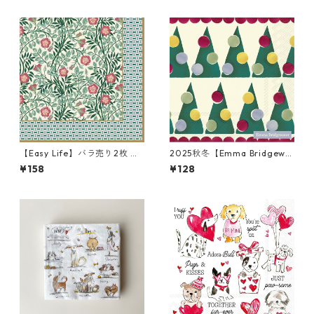
【Easy Life】バラ売り2枚 ラ
2025秋冬【Emma Bridgewa
ンチサイズ ペーパーナプキン
ter】バラ売り2枚 ランチサイ
¥158
¥128
Floral Fantasy グリーン
ズ ペーパーナプキン POLKA T
REES クリーム