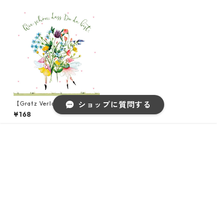
【Gratz Verlag】バラ売り2
ショップに質問する
枚 カクテルサイズ ペーパーナ
¥168
プキン Schon, dass es dich g
ibt ホワイト
販売開始のお知らせを希望する
再入荷のお知らせを希望する
コミュニティ加入
種類を選択する
年齢確認
¥168
Add to cart
Category｜カテゴリー
キーワードから探す
◆アイテムからさがす◆
ペーパーナプキン2枚バラ売り
◆サイズからさがす◆