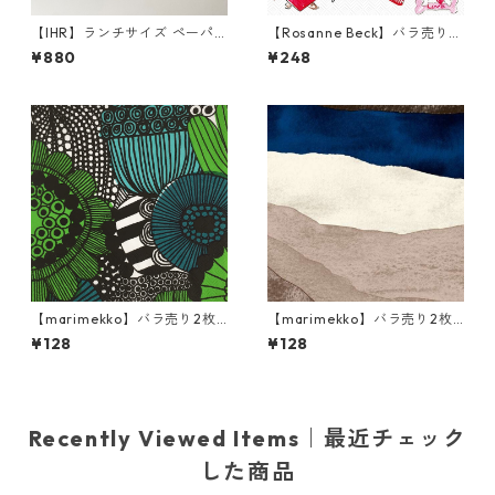
【IHR】ランチサイズ ペーパ
【Rosanne Beck】バラ売り2
ーナプキン EMOTION DOGS
枚 カクテルサイズ ペーパーナ
¥880
¥248
ホワイト Anita Jeram 20枚
プキン Pugs & Kisses ホワイ
入り
ト
【marimekko】バラ売り2枚
【marimekko】バラ売り2枚
ランチサイズ ペーパーナプキ
ランチサイズ ペーパーナプキ
¥128
¥128
ン SIIRTOLAPUUTARHA グリ
ン JOIKU クリームxブルー
ーン
Recently Viewed Items｜最近チェック
した商品