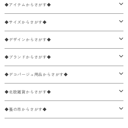
◆アイテムからさがす◆
ペーパーナプキン2枚バラ売り
◆サイズからさがす◆
ペーパーナプキン1枚バラ売り
33×33cm（ランチサイズ）
◆デザインからさがす◆
バラ売り
ペーパーナプキン20枚入りパック
25×25cm（カクテルサイズ）
花柄
◆ブランドからさがす◆
パック売り
バラ売り
ペーパーナプキン10枚入りパック
40×40cm（ディナーサイズ）
植物・グリーン柄
ドイツ製 IHR/イア
◆デコパージュ用品からさがす◆
パック売り
バラ売り
ランチサイズ
ライスペーパー
21×21cm（ポケットサイズ）
動物・鳥・昆虫・蝶柄
ドイツ製 Ambiente/アンビエンテ
デコパージュ液
◆北欧雑貨からさがす◆
パック売り
カクテルサイズ
バラ売り
ランチサイズ
ペーパーリネンナプキン
33cm（ラウンド）
海・魚柄
ドイツ製 Paperproducts Design
デコパージュ下地
シリコンモールド
◆蚤の市からさがす◆
ラウンド
パック売り
カクテルサイズ
ランチサイズ
3Dデコパージュ
空・天気・星座柄
ドイツ製 FASANA/ファザナ
デコパージュ筆
エプロン
ペーパーナプキン