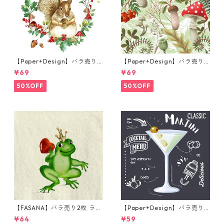
【Paper+Design】バラ売り2
【Paper+Design】バラ売り2
枚 ランチサイズ ペーパーナプ
枚 ランチサイズ ペーパーナプ
¥69
¥69
キン Forest Squirrel ホワイ
キン Forest Fungi グリーン
ト
50%OFF
50%OFF
【FASANA】バラ売り2枚 ラン
【Paper+Design】バラ売り2
チサイズ ペーパーナプキン Fr
枚 カクテルサイズ ペーパーナ
¥64
¥59
og prince ナチュラル
プキン Martini ブラック