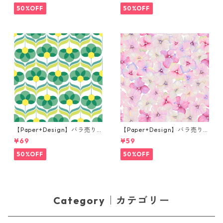
50%OFF
50%OFF
【Paper+Design】バラ売り2
【Paper+Design】バラ売り2
枚 ランチサイズ ペーパーナプ
枚 カクテルサイズ ペーパーナ
¥69
¥59
キン Geo Flowers グリーン
プキン Small blossoms ピン
ク
50%OFF
50%OFF
Category｜カテゴリー