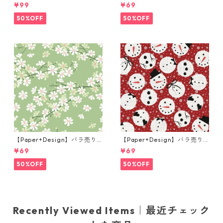
枚 ランチサイズ ペーパーナプ
枚 ランチサイズ ペーパーナプ
¥99
¥69
キン Portchie Art Lunch in t
キン In Love ピンク
he Garden オレンジ
50%OFF
50%OFF
【Paper+Design】バラ売り2
【Paper+Design】バラ売り2
枚 ランチサイズ ペーパーナプ
枚 ランチサイズ ペーパーナプ
¥69
¥69
キン Cherry tree グリーンxピ
キン Jolly snowman レッド
ンク
50%OFF
50%OFF
Recently Viewed Items｜最近チェック