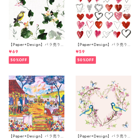
【Paper+Design】バラ売り2
【Paper+Design】バラ売り2
枚 ランチサイズ ペーパーナプ
枚 カクテルサイズ ペーパーナ
¥69
¥59
キン Botanical Vine ライトグ
プキン Cupids arrow ホワイ
レー
ト
50%OFF
50%OFF
【Paper+Design】バラ売り2
【Paper+Design】バラ売り2