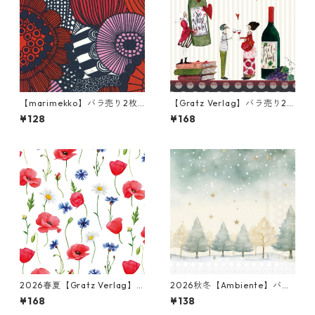
【marimekko】バラ売り2枚
【Gratz Verlag】バラ売り2
ランチサイズ ペーパーナプキ
枚 カクテルサイズ ペーパーナ
¥128
¥168
ン SIIRTOLAPUUTARHA ブル
プキン Wein ベージュ
ー×レッド
2026春夏【Gratz Verlag】
2026秋冬【Ambiente】バラ
バラ売り2枚 カクテルサイズ
売り2枚 ランチサイズ ペーパ
¥168
¥138
ペーパーナプキン Blumenme
ーナプキン Starry Sky グリー