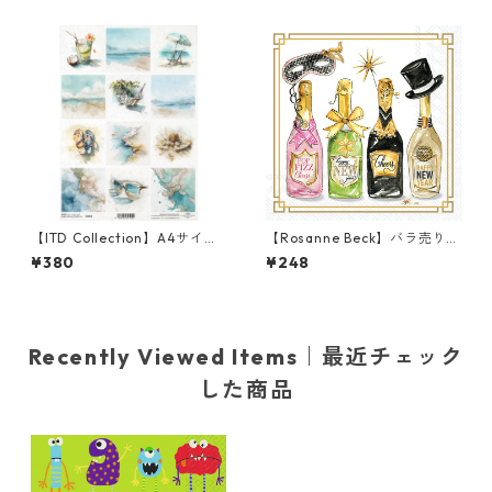
er ホワイト
ン
【ITD Collection】A4サイズ
【Rosanne Beck】バラ売り2
ライスペーパー R2853 デコパ
枚 カクテルサイズ ペーパーナ
¥380
¥248
ージュ
プキン New Years Bottles ホ
ワイト
Recently Viewed Items｜最近チェック
した商品