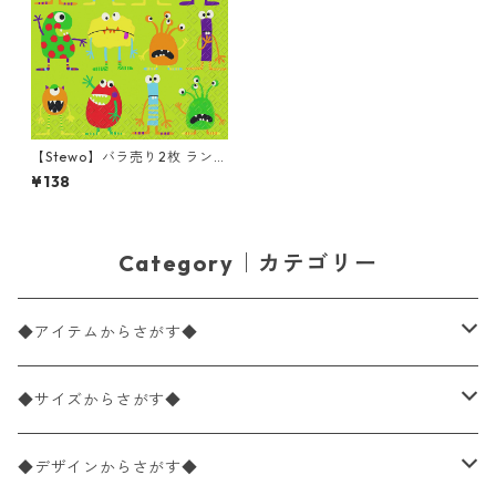
【Stewo】バラ売り2枚 ランチ
サイズ ペーパーナプキン MO
¥138
NSTERS グリーン
Category｜カテゴリー
◆アイテムからさがす◆
ペーパーナプキン2枚バラ売り
◆サイズからさがす◆
ペーパーナプキン1枚バラ売り
33×33cm（ランチサイズ）
◆デザインからさがす◆