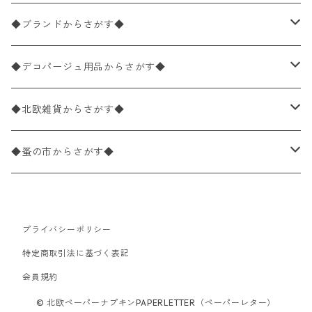
バラ売り
ペーパーナプキン20枚入りパック
25×25cm（カクテルサイズ）
花柄
◆ブランドからさがす◆
パック売り
バラ売り
ペーパーナプキン10枚入りパック
40×40cm（ディナーサイズ）
植物・グリーン柄
ドイツ製 IHR/イア
◆デコパージュ用品からさがす◆
パック売り
バラ売り
ランチサイズ
ライスペーパー
21×21cm（ポケットサイズ）
動物・鳥・昆虫・蝶柄
ドイツ製 Ambiente/アンビエンテ
デコパージュ液
◆北欧雑貨からさがす◆
パック売り
カクテルサイズ
バラ売り
ランチサイズ
ペーパーリネンナプキン
33cm（ラウンド）
海・魚柄
ドイツ製 Paperproducts Design
デコパージュ下地
シリコンモールド
◆蚤の市からさがす◆
ラウンド
パック売り
カクテルサイズ
ランチサイズ
3Dデコパージュ
空・天気・星座柄
ドイツ製 FASANA/ファザナ
デコパージュ筆
エプロン
ペーパーナプキン
プライバシーポリシー
カクテルサイズ
ランチサイズ
ワックスペーパー
食べ物・フルーツ・野菜・ドリンク柄
ドイツ製 ti-flair/ティーフレア
デコパージュはさみ
トレイ
北欧雑貨
特定商取引法に基づく表記
カクテルサイズ
ランチサイズ
会員規約
デコパージュ用品
食器・カトラリー柄
ドイツ製 PAW/パウ
3Dデコパージュ
ポスター・カレンダー
デコパージュ用品
© 北欧ペーパーナプキンPAPERLETTER（ペーパーレター）