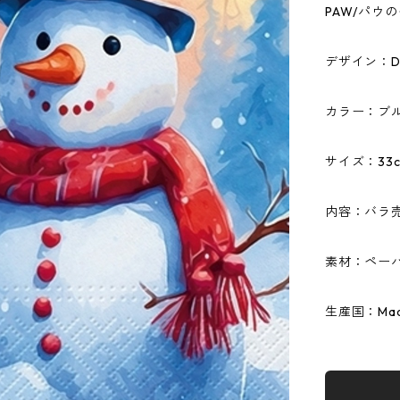
PAW/パウ
デザイン：Dist
カラー：ブ
サイズ：33c
内容：バラ
素材：ペーパ
生産国：Made