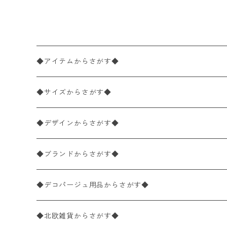
ー
◆アイテムからさがす◆
ペーパーナプキン2枚バラ売り
◆サイズからさがす◆
ペーパーナプキン1枚バラ売り
33×33cm（ランチサイズ）
◆デザインからさがす◆
バラ売り
ペーパーナプキン20枚入りパック
25×25cm（カクテルサイズ）
花柄
◆ブランドからさがす◆
パック売り
バラ売り
ペーパーナプキン10枚入りパック
40×40cm（ディナーサイズ）
植物・グリーン柄
ドイツ製 IHR/イア
◆デコパージュ用品からさがす◆
パック売り
バラ売り
ランチサイズ
ライスペーパー
21×21cm（ポケットサイズ）
動物・鳥・昆虫・蝶柄
ドイツ製 Ambiente/アンビエンテ
デコパージュ液
◆北欧雑貨からさがす◆