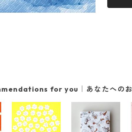
mmendations for you｜あなたへ