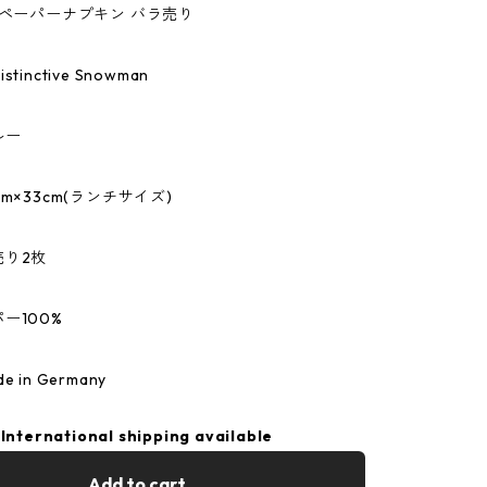
のペーパーナプキン バラ売り
inctive Snowman
ルー
m×33cm(ランチサイズ)
売り2枚
ー100%
 in Germany
International shipping available
Add to cart