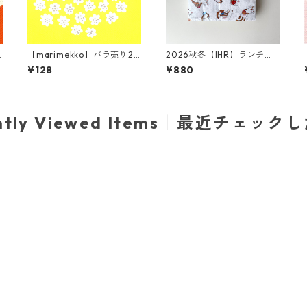
【marimekko】バラ売り2
2026秋冬【IHR】ランチサ
枚 ランチサイズ ペーパーナ
イズ ペーパーナプキン PLA
¥128
¥880
プキン PUKETTI パステルイ
YING CATS ホワイト Anita
エロー
Jeram 20枚入り
ently Viewed Items｜最近チェック