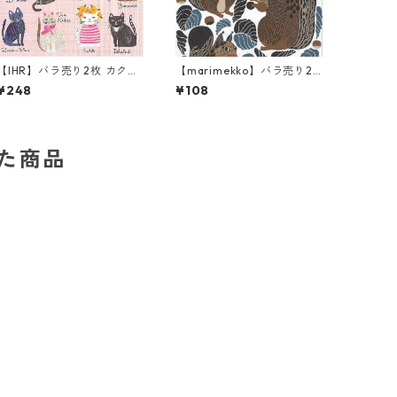
【IHR】バラ売り2枚 カクテ
【marimekko】バラ売り2
ルサイズ ペーパーナプキン
枚 カクテルサイズ ペーパー
¥248
¥108
COOL CATS ピンク
ナプキン KURRE ブラウンx
ブラック
した商品