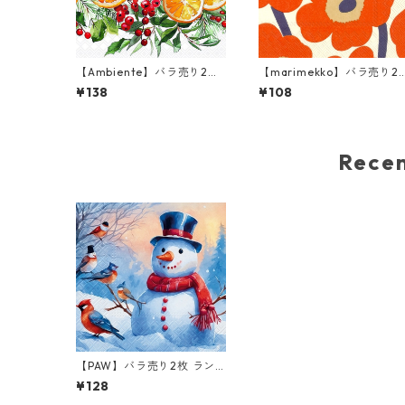
【Ambiente】バラ売り2枚
【marimekko】バラ売り2
ランチサイズ ペーパーナプ
枚 カクテルサイズ ペーパー
¥138
¥108
キン Winter oranges ホワ
ナプキン UNIKKO クリーム
イト
×レッド
Rec
【PAW】バラ売り2枚 ラン
チサイズ ペーパーナプキン
¥128
Distinctive Snowman ブル