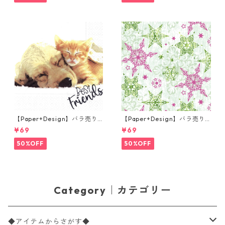
【Paper+Design】バラ売り2
【Paper+Design】バラ売り2
枚 ランチサイズ ペーパーナプ
枚 ランチサイズ ペーパーナプ
¥69
¥69
キン Dog & Cat ホワイト
キン DELICATE STARS グリー
ン
50%OFF
50%OFF
Category｜カテゴリー
◆アイテムからさがす◆