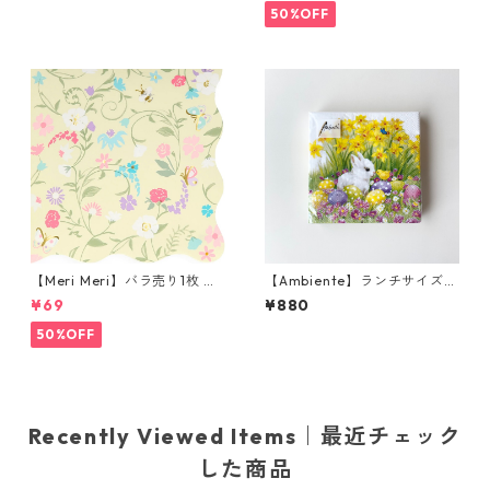
入り
ナタリーレテ
50%OFF
【Meri Meri】バラ売り1枚 カ
【Ambiente】ランチサイズ
クテルサイズ ペーパーナプキ
ペーパーナプキン Easter Frie
¥69
¥880
ン LADUREE イエロー ラデュ
nds ホワイト 20枚入り
レ
50%OFF
Recently Viewed Items｜最近チェック
した商品