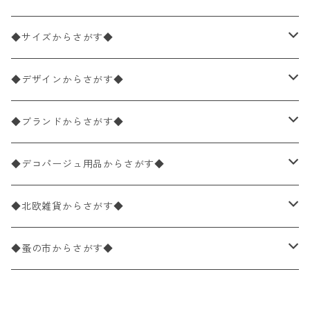
ペーパーナプキン2枚バラ売り
◆サイズからさがす◆
ペーパーナプキン1枚バラ売り
33×33cm（ランチサイズ）
◆デザインからさがす◆
バラ売り
ペーパーナプキン20枚入りパック
25×25cm（カクテルサイズ）
花柄
◆ブランドからさがす◆
パック売り
バラ売り
ペーパーナプキン10枚入りパック
40×40cm（ディナーサイズ）
植物・グリーン柄
ドイツ製 IHR/イア
◆デコパージュ用品からさがす◆
パック売り
バラ売り
ランチサイズ
ライスペーパー
21×21cm（ポケットサイズ）
動物・鳥・昆虫・蝶柄
ドイツ製 Ambiente/アンビエンテ
デコパージュ液
◆北欧雑貨からさがす◆
パック売り
カクテルサイズ
バラ売り
ランチサイズ
ペーパーリネンナプキン
33cm（ラウンド）
海・魚柄
ドイツ製 Paperproducts Design
デコパージュ下地
シリコンモールド
◆蚤の市からさがす◆
ラウンド
パック売り
カクテルサイズ
ランチサイズ
3Dデコパージュ
空・天気・星座柄
ドイツ製 FASANA/ファザナ
デコパージュ筆
エプロン
ペーパーナプキン