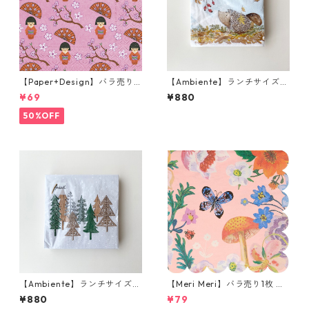
【Paper+Design】バラ売り2
【Ambiente】ランチサイズ
枚 ランチサイズ ペーパーナプ
ペーパーナプキン Forest frie
¥69
¥880
キン LITTLE GEISHA ピンク
nds ブルー 20枚入り
50%OFF
【Ambiente】ランチサイズ
【Meri Meri】バラ売り1枚 ラ
ペーパーナプキン Wood carv
ンチサイズ ペーパーナプキン
¥880
¥79
ed trees ライトグレー 20枚
Nathalie Lete FLORA ピンク