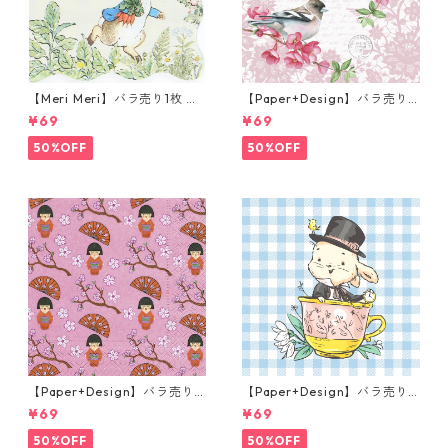
【Meri Meri】バラ売り1枚 カ
【Paper+Design】バラ売り2
クテルサイズ ペーパーナプキ
枚 ランチサイズ ペーパーナプ
¥69
¥69
ン Peter Rabbit In The Gard
キン Sweet bird ローズ
en クリーム ピーターラビット
50%OFF
50%OFF
【Paper+Design】バラ売り2
【Paper+Design】バラ売り2
枚 ランチサイズ ペーパーナプ
枚 ランチサイズ ペーパーナプ
¥69
¥69
キン LITTLE GEISHA ピンク
キン Easter Cup ライトブル
ー
50%OFF
50%OFF