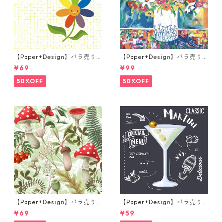
【Paper+Design】バラ売り2
【Paper+Design】バラ売り2
枚 ランチサイズ ペーパーナプ
枚 ランチサイズ ペーパーナプ
¥69
¥99
キン Sunny Sunflower イエロ
キン Portchie Art Mixed flo
ー
wers in a white vase ホワイ
50%OFF
50%OFF
ト
【Paper+Design】バラ売り2
【Paper+Design】バラ売り2
枚 ランチサイズ ペーパーナプ
枚 カクテルサイズ ペーパーナ
¥69
¥59
キン Forest Fungi グリーン
プキン Martini ブラック