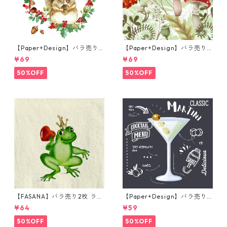
【Paper+Design】バラ売り2
【Paper+Design】バラ売り2
枚 ランチサイズ ペーパーナプ
枚 ランチサイズ ペーパーナプ
¥69
¥69
キン Forest Squirrel ホワイ
キン Forest Fungi グリーン
ト
50%OFF
50%OFF
【FASANA】バラ売り2枚 ラン
【Paper+Design】バラ売り2
チサイズ ペーパーナプキン Fr
枚 カクテルサイズ ペーパーナ
¥64
¥59
og prince ナチュラル
プキン Martini ブラック
50%OFF
50%OFF