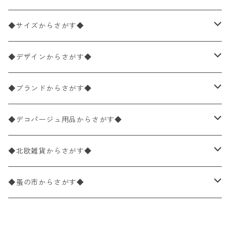
ペーパーナプキン2枚バラ売り
◆サイズからさがす◆
ペーパーナプキン1枚バラ売り
33×33cm（ランチサイズ）
◆デザインからさがす◆
バラ売り
ペーパーナプキン20枚入りパック
25×25cm（カクテルサイズ）
花柄
◆ブランドからさがす◆
パック売り
バラ売り
ペーパーナプキン10枚入りパック
40×40cm（ディナーサイズ）
植物・グリーン柄
ドイツ製 IHR/イア
◆デコパージュ用品からさがす◆
パック売り
バラ売り
ランチサイズ
ライスペーパー
21×21cm（ポケットサイズ）
動物・鳥・昆虫・蝶柄
ドイツ製 Ambiente/アンビエンテ
デコパージュ液
◆北欧雑貨からさがす◆
パック売り
カクテルサイズ
バラ売り
ランチサイズ
ペーパーリネンナプキン
33cm（ラウンド）
海・魚柄
ドイツ製 Paperproducts Design
デコパージュ下地
シリコンモールド
◆蚤の市からさがす◆
ラウンド
パック売り
カクテルサイズ
ランチサイズ
3Dデコパージュ
空・天気・星座柄
ドイツ製 FASANA/ファザナ
デコパージュ筆
エプロン
ペーパーナプキン