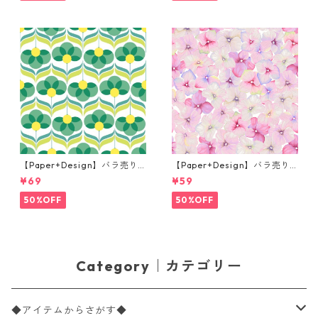
【Paper+Design】バラ売り2
【Paper+Design】バラ売り2
枚 ランチサイズ ペーパーナプ
枚 カクテルサイズ ペーパーナ
¥69
¥59
キン Geo Flowers グリーン
プキン Small blossoms ピン
ク
50%OFF
50%OFF
Category｜カテゴリー
◆アイテムからさがす◆