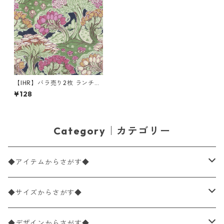
【IHR】バラ売り2枚 ランチサ
イズ ペーパーナプキン SWIRL
¥128
ING TREES ダークブルー V&A
Category｜カテゴリー
◆アイテムからさがす◆
ペーパーナプキン2枚バラ売り
◆サイズからさがす◆
ペーパーナプキン1枚バラ売り
33×33cm（ランチサイズ）
◆デザインからさがす◆