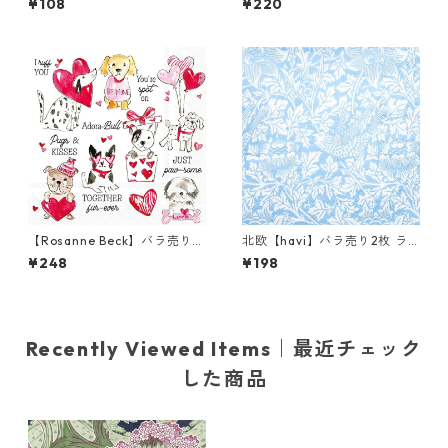
¥108
¥220
OLOR THEORY ピンク
デコパージュ
【Rosanne Beck】バラ売り2
北欧【havi】バラ売り2枚 ラ
枚 カクテルサイズ ペーパーナ
ンチサイズ ペーパーナプキン
¥248
¥198
プキン Pugs & Kisses ホワイ
Bird & Anemone ライトブル
ト
ー William Morris ウィリア
ム・モリス
Recently Viewed Items｜最近チェック
した商品