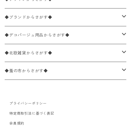
バラ売り
ペーパーナプキン20枚入りパック
25×25cm（カクテルサイズ）
花柄
◆ブランドからさがす◆
パック売り
バラ売り
ペーパーナプキン10枚入りパック
40×40cm（ディナーサイズ）
植物・グリーン柄
ドイツ製 IHR/イア
◆デコパージュ用品からさがす◆
パック売り
バラ売り
ランチサイズ
ライスペーパー
21×21cm（ポケットサイズ）
動物・鳥・昆虫・蝶柄
ドイツ製 Ambiente/アンビエンテ
デコパージュ液
◆北欧雑貨からさがす◆
パック売り
カクテルサイズ
バラ売り
ランチサイズ
ペーパーリネンナプキン
33cm（ラウンド）
海・魚柄
ドイツ製 Paperproducts Design
デコパージュ下地
シリコンモールド
◆蚤の市からさがす◆
ラウンド
パック売り
カクテルサイズ
ランチサイズ
3Dデコパージュ
空・天気・星座柄
ドイツ製 FASANA/ファザナ
デコパージュ筆
エプロン
ペーパーナプキン
プライバシーポリシー
カクテルサイズ
ランチサイズ
ワックスペーパー
食べ物・フルーツ・野菜・ドリンク柄
ドイツ製 ti-flair/ティーフレア
デコパージュはさみ
トレイ
北欧雑貨
特定商取引法に基づく表記
カクテルサイズ
ランチサイズ
会員規約
デコパージュ用品
食器・カトラリー柄
ドイツ製 PAW/パウ
3Dデコパージュ
ポスター・カレンダー
デコパージュ用品