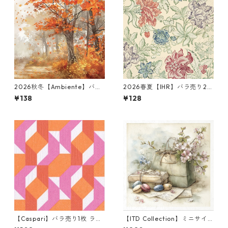
2026秋冬【Ambiente】バラ
2026春夏【IHR】バラ売り2枚
売り2枚 ランチサイズ ペーパ
ランチサイズ ペーパーナプキ
¥138
¥128
ーナプキン Autumn Tree オ
ン ROCOCO SILK クリーム V
レンジ
&A
【Caspari】バラ売り1枚 ラン
【ITD Collection】ミニサイ
チサイズ ペーパーナプキン C
ズ ライスペーパー RSM2443