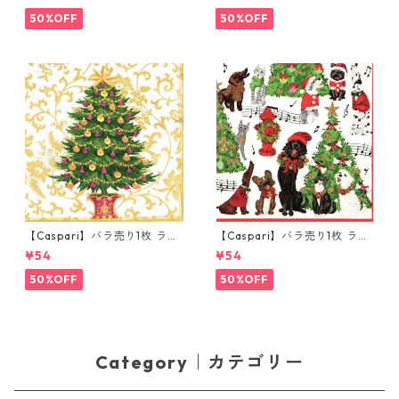
ristmas Flower Market ホワ
Bottles ホワイト
イト
50%OFF
50%OFF
【Caspari】バラ売り1枚 ラン
【Caspari】バラ売り1枚 ラン
チサイズ ペーパーナプキン Gi
チサイズ ペーパーナプキン Ca
¥54
¥54
lded Tree ホワイト
roling Pets ホワイト
50%OFF
50%OFF
Category｜カテゴリー