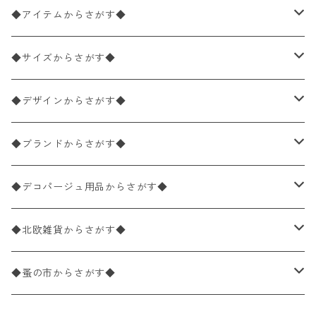
◆アイテムからさがす◆
ペーパーナプキン2枚バラ売り
◆サイズからさがす◆
ペーパーナプキン1枚バラ売り
33×33cm（ランチサイズ）
◆デザインからさがす◆
バラ売り
ペーパーナプキン20枚入りパック
25×25cm（カクテルサイズ）
花柄
◆ブランドからさがす◆
パック売り
バラ売り
ペーパーナプキン10枚入りパック
40×40cm（ディナーサイズ）
植物・グリーン柄
ドイツ製 IHR/イア
◆デコパージュ用品からさがす◆
パック売り
バラ売り
ランチサイズ
ライスペーパー
21×21cm（ポケットサイズ）
動物・鳥・昆虫・蝶柄
ドイツ製 Ambiente/アンビエンテ
デコパージュ液
◆北欧雑貨からさがす◆
パック売り
カクテルサイズ
バラ売り
ランチサイズ
ペーパーリネンナプキン
33cm（ラウンド）
海・魚柄
ドイツ製 Paperproducts Design
デコパージュ下地
シリコンモールド
◆蚤の市からさがす◆
ラウンド
パック売り
カクテルサイズ
ランチサイズ
3Dデコパージュ
空・天気・星座柄
ドイツ製 FASANA/ファザナ
デコパージュ筆
エプロン
ペーパーナプキン