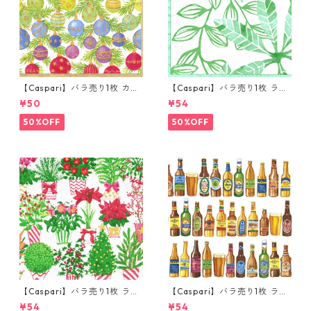
【Caspari】バラ売り1枚 カク
【Caspari】バラ売り1枚 ラン
テルサイズ ペーパーナプキン
チサイズ ペーパーナプキン LE
¥50
¥54
OMBRE CHRISTMAS ホワイト
AF パール×グリーン
×ゴールドパール
50%OFF
50%OFF
【Caspari】バラ売り1枚 ラン
【Caspari】バラ売り1枚 ラン
チサイズ ペーパーナプキン Ch
チサイズ ペーパーナプキン 99
¥54
¥54