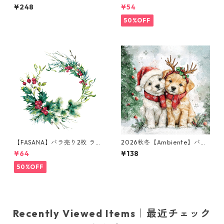
サイズ ペーパーナプキン Bea
チサイズ ペーパーナプキン JA
¥248
¥54
ch Dogs ホワイト
CK O'LANTERNS ホワイト
50%OFF
【FASANA】バラ売り2枚 ラン
2026秋冬【Ambiente】バラ
チサイズ ペーパーナプキン Wi
売り2枚 ランチサイズ ペーパ
¥64
¥138
nter berry wreath ホワイト
ーナプキン Cody and Buddy
グリーンxレッド
50%OFF
Recently Viewed Items｜最近チェック