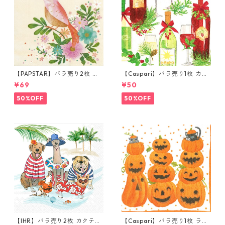
【PAPSTAR】バラ売り2枚 ラ
【Caspari】バラ売り1枚 カク
ンチサイズ ペーパーナプキン
テルサイズ ペーパーナプキン
¥69
¥50
Flowery Bird クリーム
A Christmas Toast グリーン
50%OFF
50%OFF
【IHR】バラ売り2枚 カクテル
【Caspari】バラ売り1枚 ラン