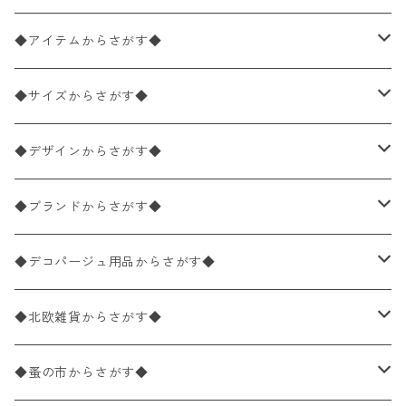
◆アイテムからさがす◆
ペーパーナプキン2枚バラ売り
◆サイズからさがす◆
ペーパーナプキン1枚バラ売り
33×33cm（ランチサイズ）
◆デザインからさがす◆
バラ売り
ペーパーナプキン20枚入りパック
25×25cm（カクテルサイズ）
花柄
◆ブランドからさがす◆
パック売り
バラ売り
ペーパーナプキン10枚入りパック
40×40cm（ディナーサイズ）
植物・グリーン柄
ドイツ製 IHR/イア
◆デコパージュ用品からさがす◆
パック売り
バラ売り
ランチサイズ
ライスペーパー
21×21cm（ポケットサイズ）
動物・鳥・昆虫・蝶柄
ドイツ製 Ambiente/アンビエンテ
デコパージュ液
◆北欧雑貨からさがす◆
パック売り
カクテルサイズ
バラ売り
ランチサイズ
ペーパーリネンナプキン
33cm（ラウンド）
海・魚柄
ドイツ製 Paperproducts Design
デコパージュ下地
シリコンモールド
◆蚤の市からさがす◆