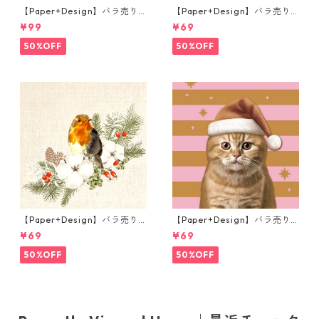
【Paper+Design】バラ売り2
【Paper+Design】バラ売り2
枚 ランチサイズ ペーパーナプ
枚 ランチサイズ ペーパーナプ
¥99
¥69
キン Portchie Art Mixed flo
キン Mistletoe moments グ
wers in a white vase ホワイ
リーン
50%OFF
50%OFF
ト
【Paper+Design】バラ売り2
【Paper+Design】バラ売り2
枚 ランチサイズ ペーパーナプ
枚 ランチサイズ ペーパーナプ
¥69
¥69
キン Robin Forest ベージュ
キン Xmas Cat ピンク
50%OFF
50%OFF