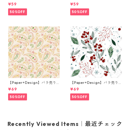
枚 カクテルサイズ ペーパーナ
枚 カクテルサイズ ペーパーナ
¥59
¥59
プキン Small blossoms ピン
プキン Martini ブラック
ク
50%OFF
50%OFF
【Paper+Design】バラ売り2
【Paper+Design】バラ売り2
枚 ランチサイズ ペーパーナプ
枚 ランチサイズ ペーパーナプ
¥69
¥69
キン Golden paisley クリーム
キン Festive florals ホワイト
50%OFF
50%OFF
Recently Viewed Items｜最近チェック