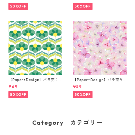
og prince ナチュラル
プキン Martini ブラック
50%OFF
50%OFF
【Paper+Design】バラ売り2
【Paper+Design】バラ売り2
枚 ランチサイズ ペーパーナプ
枚 カクテルサイズ ペーパーナ
¥69
¥59
キン Geo Flowers グリーン
プキン Small blossoms ピン
ク
50%OFF
50%OFF
Category｜カテゴリー