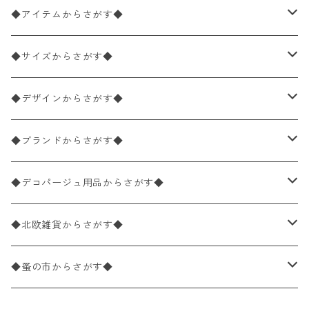
◆アイテムからさがす◆
ペーパーナプキン2枚バラ売り
◆サイズからさがす◆
ペーパーナプキン1枚バラ売り
33×33cm（ランチサイズ）
◆デザインからさがす◆
バラ売り
ペーパーナプキン20枚入りパック
25×25cm（カクテルサイズ）
花柄
◆ブランドからさがす◆
パック売り
バラ売り
ペーパーナプキン10枚入りパック
40×40cm（ディナーサイズ）
植物・グリーン柄
ドイツ製 IHR/イア
◆デコパージュ用品からさがす◆
パック売り
バラ売り
ランチサイズ
ライスペーパー
21×21cm（ポケットサイズ）
動物・鳥・昆虫・蝶柄
ドイツ製 Ambiente/アンビエンテ
デコパージュ液
◆北欧雑貨からさがす◆
パック売り
カクテルサイズ
バラ売り
ランチサイズ
ペーパーリネンナプキン
33cm（ラウンド）
海・魚柄
ドイツ製 Paperproducts Design
デコパージュ下地
シリコンモールド
◆蚤の市からさがす◆
ラウンド
パック売り
カクテルサイズ
ランチサイズ
3Dデコパージュ
空・天気・星座柄
ドイツ製 FASANA/ファザナ
デコパージュ筆
エプロン
ペーパーナプキン