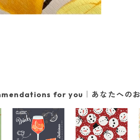
mmendations for you｜あなたへ