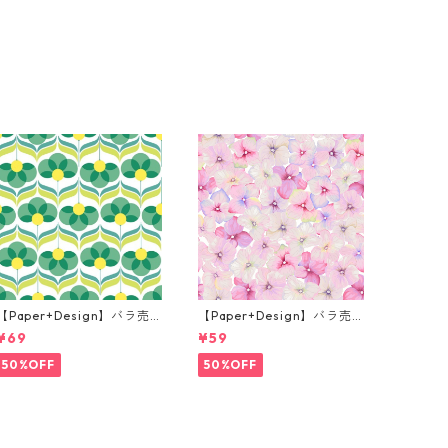
【Paper+Design】バラ売
【Paper+Design】バラ売
り2枚 ランチサイズ ペーパ
り2枚 カクテルサイズ ペー
¥69
¥59
ーナプキン Geo Flowers グ
パーナプキン Small blosso
リーン
ms ピンク
50%OFF
50%OFF