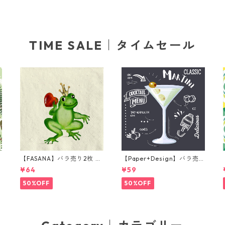
TIME SALE｜タイムセール
【FASANA】バラ売り2枚 ラ
【Paper+Design】バラ売
ンチサイズ ペーパーナプキ
り2枚 カクテルサイズ ペー
¥64
¥59
グ
ン Frog prince ナチュラル
パーナプキン Martini ブラ
ック
50%OFF
50%OFF