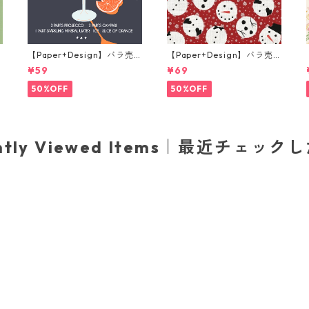
【Paper+Design】バラ売
【Paper+Design】バラ売
り2枚 カクテルサイズ ペー
り2枚 ランチサイズ ペーパ
¥59
¥69
m
パーナプキン Aperole ブラ
ーナプキン Jolly snowman
ック
レッド
50%OFF
50%OFF
ently Viewed Items｜最近チェック