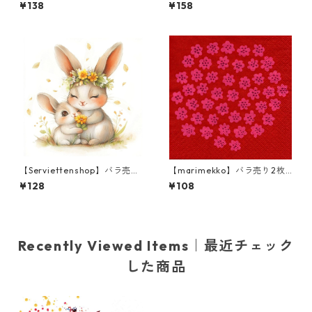
Design】バラ売り2枚 ランチ
ンチサイズ ペーパーナプキン
¥138
¥158
サイズ ペーパーナプキン Heri
GARDEN DREAMS ホワイト
tage クリーム
【Serviettenshop】バラ売り
【marimekko】バラ売り2枚
2枚 ランチサイズ ペーパーナ
カクテルサイズ ペーパーナプ
¥128
¥108
プキン Lovely Spring Familie
キン PUKETTI レッド×ピンク
s ホワイト
フィンランド製
Recently Viewed Items｜最近チェック
した商品