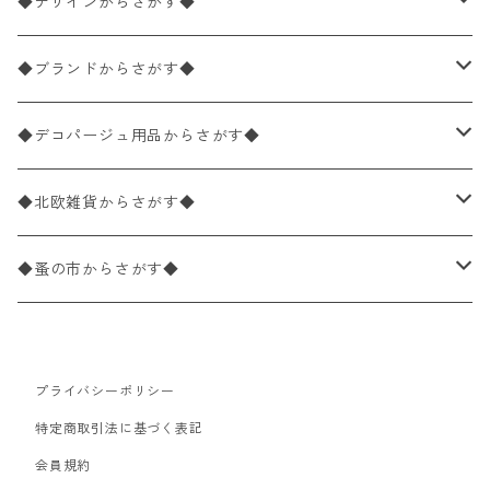
ペーパーナプキン1枚バラ売り
33×33cm（ランチサイズ）
◆デザインからさがす◆
バラ売り
ペーパーナプキン20枚入りパック
25×25cm（カクテルサイズ）
花柄
◆ブランドからさがす◆
パック売り
バラ売り
ペーパーナプキン10枚入りパック
40×40cm（ディナーサイズ）
植物・グリーン柄
ドイツ製 IHR/イア
◆デコパージュ用品からさがす◆
パック売り
バラ売り
ランチサイズ
ライスペーパー
21×21cm（ポケットサイズ）
動物・鳥・昆虫・蝶柄
ドイツ製 Ambiente/アンビエンテ
デコパージュ液
◆北欧雑貨からさがす◆
パック売り
カクテルサイズ
バラ売り
ランチサイズ
ペーパーリネンナプキン
33cm（ラウンド）
海・魚柄
ドイツ製 Paperproducts Design
デコパージュ下地
シリコンモールド
◆蚤の市からさがす◆
ラウンド
パック売り
カクテルサイズ
ランチサイズ
3Dデコパージュ
空・天気・星座柄
ドイツ製 FASANA/ファザナ
デコパージュ筆
エプロン
ペーパーナプキン
プライバシーポリシー
カクテルサイズ
ランチサイズ
ワックスペーパー
食べ物・フルーツ・野菜・ドリンク柄
ドイツ製 ti-flair/ティーフレア
デコパージュはさみ
トレイ
北欧雑貨
特定商取引法に基づく表記
カクテルサイズ
ランチサイズ
会員規約
デコパージュ用品
食器・カトラリー柄
ドイツ製 PAW/パウ
3Dデコパージュ
ポスター・カレンダー
デコパージュ用品