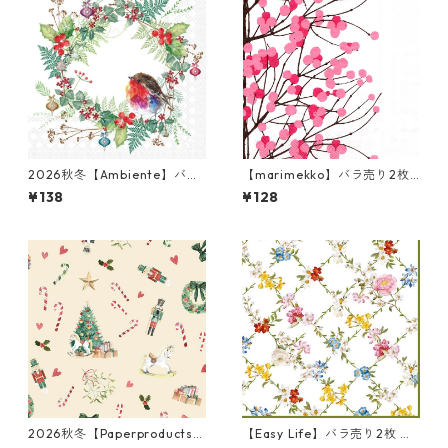
2026秋冬【Ambiente】バラ
【marimekko】バラ売り2枚
売り2枚 ランチサイズ ペーパ
ランチサイズ ペーパーナプキ
¥138
¥128
ーナプキン Robins Wreath ホ
ン LUMIMARJA ホワイト×ピ
ワイト
ンク
2026秋冬【Paperproducts
【Easy Life】バラ売り2枚 ラ