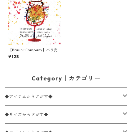
【Braun+Company】バラ売
り2枚 ランチサイズ ペーパー
¥128
ナプキン Art of Drinking ホ
ワイト
Category｜カテゴリー
◆アイテムからさがす◆
ペーパーナプキン2枚バラ売り
◆サイズからさがす◆