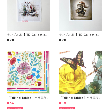
サンプル品【ITD Collectio
サンプル品【ITD Collectio
n】ミニサイズ ライスペーパー
n】ミニサイズ ライスペーパー
¥78
¥78
RSM2941 デコパージュ
RSM2131 デコパージュ
【Talking Tables】バラ売り1
【Talking Tables】バラ売り1
枚 ランチサイズ ペーパーナプ
枚 ポケットサイズ ペーパーナ
¥64
¥50
キン Boho Colourful Floral
プキン PASTRIES & PEARLS
クリーム
イエロー