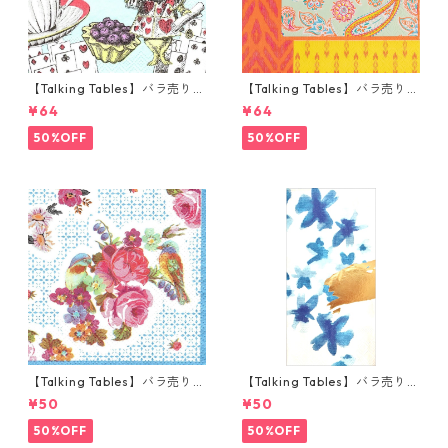
【Talking Tables】バラ売り1
【Talking Tables】バラ売り1
枚 カクテルサイズ ペーパーナ
枚 ランチサイズ ペーパーナプ
¥64
¥64
プキン Alice in Wonderland
キン Paisley Print Boho オレ
ブルー
ンジ
50%OFF
50%OFF
【Talking Tables】バラ売り1
【Talking Tables】バラ売り1
枚 ポケットサイズ ペーパーナ
枚 ランチサイズ ペーパーナプ
¥50
¥50
プキン TRULY ブルー
キン FLUORESCENT FLORAL
ブルー
50%OFF
50%OFF