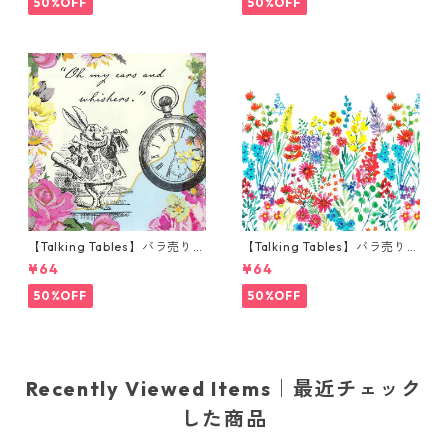
50%OFF
50%OFF
【Talking Tables】バラ売り1
【Talking Tables】バラ売り1
枚 カクテルサイズ ペーパーナ
枚 ランチサイズ ペーパーナプ
¥64
¥64
プキン TRULY ALICE ホワイト
キン MEADOW ホワイト
50%OFF
50%OFF
Recently Viewed Items｜最近チェック
した商品