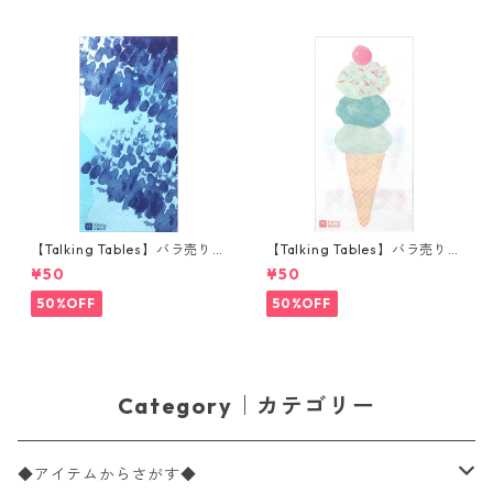
【Talking Tables】バラ売り1
【Talking Tables】バラ売り1
枚 ランチサイズ ペーパーナプ
枚 ランチサイズ ペーパーナプ
¥50
¥50
キン COASTAL ブルー
キン WE LOVE ICE CREAM ホ
ワイト
50%OFF
50%OFF
Category｜カテゴリー
◆アイテムからさがす◆