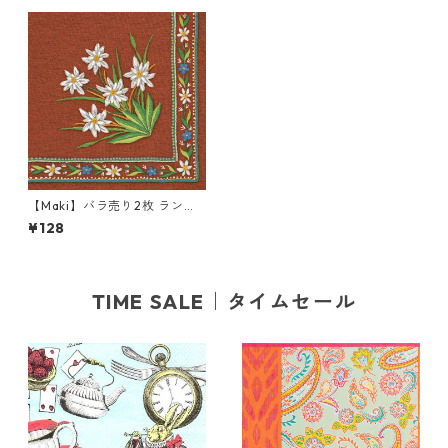
【Maki】バラ売り2枚 ランチ
サイズ ペーパーナプキン Szar
¥128
otka Mountain Embroidery
レッド
TIME SALE｜タイムセール