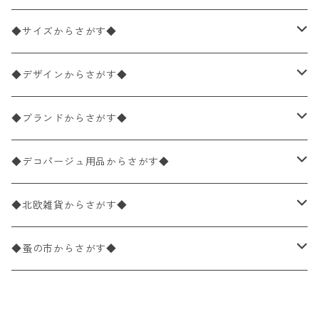
ペーパーナプキン2枚バラ売り
◆サイズからさがす◆
ペーパーナプキン1枚バラ売り
33×33cm（ランチサイズ）
◆デザインからさがす◆
バラ売り
ペーパーナプキン20枚入りパック
25×25cm（カクテルサイズ）
花柄
◆ブランドからさがす◆
パック売り
バラ売り
ペーパーナプキン10枚入りパック
40×40cm（ディナーサイズ）
植物・グリーン柄
ドイツ製 IHR/イア
◆デコパージュ用品からさがす◆
パック売り
バラ売り
ランチサイズ
ライスペーパー
21×21cm（ポケットサイズ）
動物・鳥・昆虫・蝶柄
ドイツ製 Ambiente/アンビエンテ
デコパージュ液
◆北欧雑貨からさがす◆
パック売り
カクテルサイズ
バラ売り
ランチサイズ
ペーパーリネンナプキン
33cm（ラウンド）
海・魚柄
ドイツ製 Paperproducts Design
デコパージュ下地
シリコンモールド
◆蚤の市からさがす◆
ラウンド
パック売り
カクテルサイズ
ランチサイズ
3Dデコパージュ
空・天気・星座柄
ドイツ製 FASANA/ファザナ
デコパージュ筆
エプロン
ペーパーナプキン