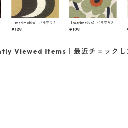
【marimekko】バラ売り2
【marimekko】バラ売り2
枚 ランチサイズ ペーパーナ
枚 カクテルサイズ ペーパー
¥128
¥108
x
プキン KAIVO ブラック×ク
ナプキン UNIKKO クリームx
リーム
オレンジ
ently Viewed Items｜最近チェック