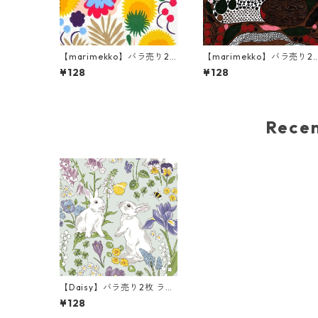
【marimekko】バラ売り2
【marimekko】バラ売り2
枚 ランチサイズ ペーパーナ
枚 ランチサイズ ペーパーナ
¥128
¥128
プキン PIKKUKELLUKKA ホ
プキン RUSAKKO ブラウン
ワイト
ピンクxグリーン
Rec
【Daisy】バラ売り2枚 ラン
チサイズ ペーパーナプキン
¥128
Graphic Easter Bunnies a