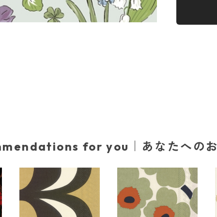
mmendations for you｜あなたへ