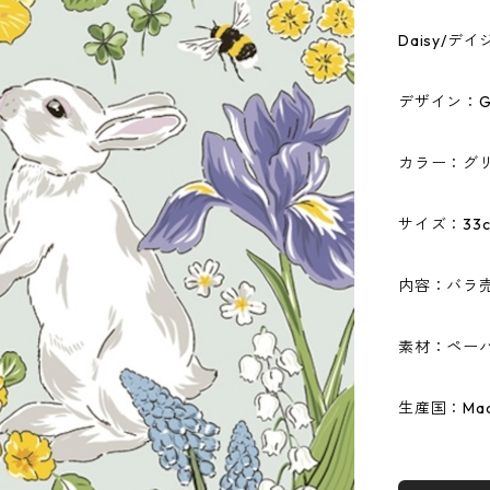
Daisy/
デザイン：Graph
カラー：グ
サイズ：33c
内容：バラ
素材：ペーパ
生産国：Made