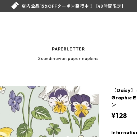
店内全品15%OFFクーポン発行中！
【48時間限定】
PAPERLETTER
Scandinavian paper napkins
【Dais
Graphic E
ン
¥128
Internatio