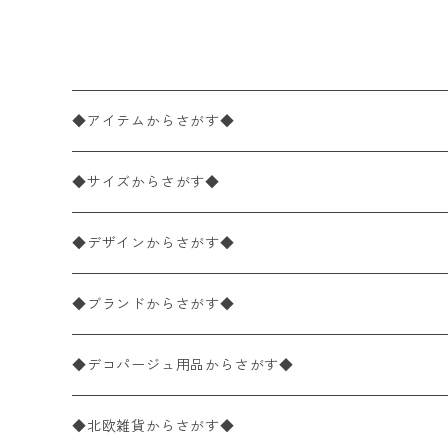
nd Spring Flowers グリー
ン
◆アイテムからさがす◆
ペーパーナプキン2枚バラ売り
◆サイズからさがす◆
ペーパーナプキン1枚バラ売り
33×33cm（ランチサイズ）
◆デザインからさがす◆
バラ売り
ペーパーナプキン20枚入りパック
25×25cm（カクテルサイズ）
花柄
◆ブランドからさがす◆
パック売り
バラ売り
ペーパーナプキン10枚入りパック
40×40cm（ディナーサイズ）
植物・グリーン柄
ドイツ製 IHR/イア
◆デコパージュ用品からさがす◆
パック売り
バラ売り
ランチサイズ
ライスペーパー
21×21cm（ポケットサイズ）
動物・鳥・昆虫・蝶柄
ドイツ製 Ambiente/アンビエンテ
デコパージュ液
◆北欧雑貨からさがす◆