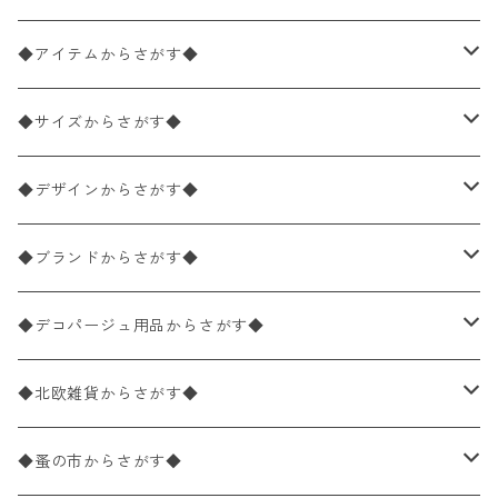
◆アイテムからさがす◆
ペーパーナプキン2枚バラ売り
◆サイズからさがす◆
ペーパーナプキン1枚バラ売り
33×33cm（ランチサイズ）
◆デザインからさがす◆
バラ売り
ペーパーナプキン20枚入りパック
25×25cm（カクテルサイズ）
花柄
◆ブランドからさがす◆
パック売り
バラ売り
ペーパーナプキン10枚入りパック
40×40cm（ディナーサイズ）
植物・グリーン柄
ドイツ製 IHR/イア
◆デコパージュ用品からさがす◆
パック売り
バラ売り
ランチサイズ
ライスペーパー
21×21cm（ポケットサイズ）
動物・鳥・昆虫・蝶柄
ドイツ製 Ambiente/アンビエンテ
デコパージュ液
◆北欧雑貨からさがす◆
パック売り
カクテルサイズ
バラ売り
ランチサイズ
ペーパーリネンナプキン
33cm（ラウンド）
海・魚柄
ドイツ製 Paperproducts Design
デコパージュ下地
シリコンモールド
◆蚤の市からさがす◆