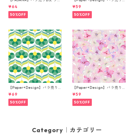
チサイズ ペーパーナプキン Fr
枚 カクテルサイズ ペーパーナ
¥64
¥59
og prince ナチュラル
プキン Martini ブラック
50%OFF
50%OFF
【Paper+Design】バラ売り2
【Paper+Design】バラ売り2
枚 ランチサイズ ペーパーナプ
枚 カクテルサイズ ペーパーナ
¥69
¥59
キン Geo Flowers グリーン
プキン Small blossoms ピン
ク
50%OFF
50%OFF
Category｜カテゴリー