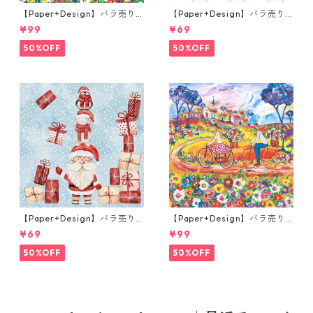
【Paper+Design】バラ売り2
【Paper+Design】バラ売り2
枚 ランチサイズ ペーパーナプ
枚 ランチサイズ ペーパーナプ
¥99
¥69
キン Portchie Art The City G
キン Festive florals ホワイト
irl ピンク
50%OFF
50%OFF
【Paper+Design】バラ売り2
【Paper+Design】バラ売り2
枚 ランチサイズ ペーパーナプ
枚 ランチサイズ ペーパーナプ
¥69
¥99
キン Santas helpers ライト
キン Portchie Art Flowers fo
ブルー
r Aunt Julieta レッド
50%OFF
50%OFF