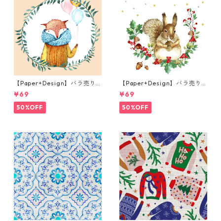
【Paper+Design】バラ売り2
【Paper+Design】バラ売り2
枚 ランチサイズ ペーパーナプ
枚 ランチサイズ ペーパーナプ
¥69
¥69
キン Fox Balloons クリーム
キン Forest Squirrel ホワイ
ト
50%OFF
50%OFF