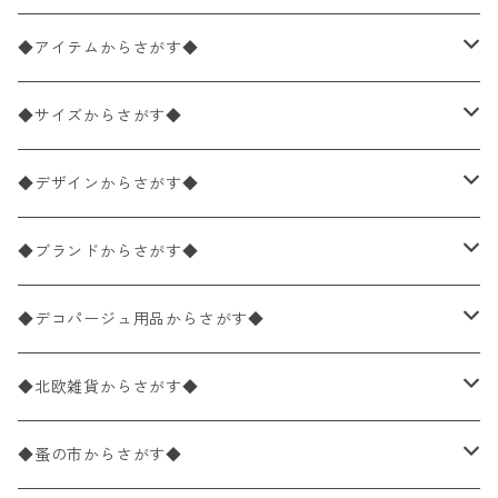
◆アイテムからさがす◆
ペーパーナプキン2枚バラ売り
◆サイズからさがす◆
ペーパーナプキン1枚バラ売り
33×33cm（ランチサイズ）
◆デザインからさがす◆
バラ売り
ペーパーナプキン20枚入りパック
25×25cm（カクテルサイズ）
花柄
◆ブランドからさがす◆
パック売り
バラ売り
ペーパーナプキン10枚入りパック
40×40cm（ディナーサイズ）
植物・グリーン柄
ドイツ製 IHR/イア
◆デコパージュ用品からさがす◆
パック売り
バラ売り
ランチサイズ
ライスペーパー
21×21cm（ポケットサイズ）
動物・鳥・昆虫・蝶柄
ドイツ製 Ambiente/アンビエンテ
デコパージュ液
◆北欧雑貨からさがす◆
パック売り
カクテルサイズ
バラ売り
ランチサイズ
ペーパーリネンナプキン
33cm（ラウンド）
海・魚柄
ドイツ製 Paperproducts Design
デコパージュ下地
シリコンモールド
◆蚤の市からさがす◆