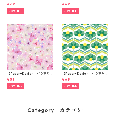
枚 ランチサイズ ペーパーナプ
枚 ランチサイズ ペーパーナプ
¥69
¥69
キン Sunlit blooms ホワイト
キン Misty Easter グリーン
50%OFF
50%OFF
【Paper+Design】バラ売り2
【Paper+Design】バラ売り2
枚 カクテルサイズ ペーパーナ
枚 ランチサイズ ペーパーナプ
¥59
¥69
プキン Small blossoms ピン
キン Geo Flowers グリーン
ク
50%OFF
50%OFF
Category｜カテゴリー