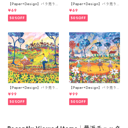
【Paper+Design】バラ売り2
【Paper+Design】バラ売り2
枚 ランチサイズ ペーパーナプ
枚 ランチサイズ ペーパーナプ
¥69
¥69
キン Boho mosaic ブルー
キン Holiday ベージュ
50%OFF
50%OFF
【Paper+Design】バラ売り2
【Paper+Design】バラ売り2
枚 ランチサイズ ペーパーナプ
枚 ランチサイズ ペーパーナプ
¥99
¥99
キン Portchie Art The Sunflo
キン Portchie Art The Hula
wer Pickers グリーン
Hoop Girls ブルー
50%OFF
50%OFF