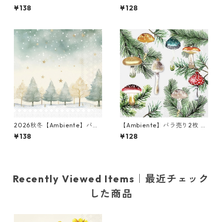
Design】バラ売り2枚 ランチ
バラ売り2枚 ランチサイズ ペ
¥138
¥128
サイズ ペーパーナプキン Sam
ーパーナプキン Pure Gold Be
& Kris ブラウン
rries ホワイト
2026秋冬【Ambiente】バラ
【Ambiente】バラ売り2枚 ラ
売り2枚 ランチサイズ ペーパ
ンチサイズ ペーパーナプキン
¥138
¥128
ーナプキン Starry Sky グリー
Mushroom ornaments クリ
ン
ーム
Recently Viewed Items｜最近チェック
した商品