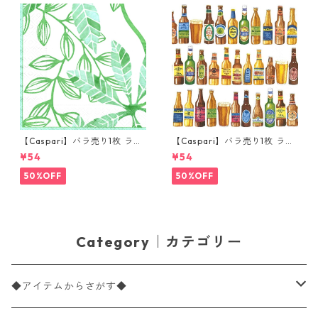
【Caspari】バラ売り1枚 ラン
【Caspari】バラ売り1枚 ラン
チサイズ ペーパーナプキン LE
チサイズ ペーパーナプキン 99
¥54
¥54
AF パール×グリーン
Bottles ホワイト
50%OFF
50%OFF
Category｜カテゴリー
◆アイテムからさがす◆