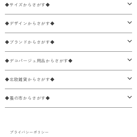
ペーパーナプキン2枚バラ売り
◆サイズからさがす◆
ペーパーナプキン1枚バラ売り
33×33cm（ランチサイズ）
◆デザインからさがす◆
バラ売り
ペーパーナプキン20枚入りパック
25×25cm（カクテルサイズ）
花柄
◆ブランドからさがす◆
パック売り
バラ売り
ペーパーナプキン10枚入りパック
40×40cm（ディナーサイズ）
植物・グリーン柄
ドイツ製 IHR/イア
◆デコパージュ用品からさがす◆
パック売り
バラ売り
ランチサイズ
ライスペーパー
21×21cm（ポケットサイズ）
動物・鳥・昆虫・蝶柄
ドイツ製 Ambiente/アンビエンテ
デコパージュ液
◆北欧雑貨からさがす◆
パック売り
カクテルサイズ
バラ売り
ランチサイズ
ペーパーリネンナプキン
33cm（ラウンド）
海・魚柄
ドイツ製 Paperproducts Design
デコパージュ下地
シリコンモールド
◆蚤の市からさがす◆
ラウンド
パック売り
カクテルサイズ
ランチサイズ
3Dデコパージュ
空・天気・星座柄
ドイツ製 FASANA/ファザナ
デコパージュ筆
エプロン
ペーパーナプキン
プライバシーポリシー
カクテルサイズ
ランチサイズ
ワックスペーパー
食べ物・フルーツ・野菜・ドリンク柄
ドイツ製 ti-flair/ティーフレア
デコパージュはさみ
トレイ
北欧雑貨