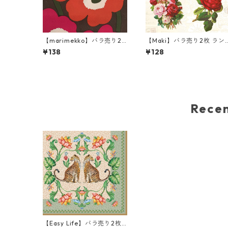
【marimekko】バラ売り2
【Maki】バラ売り2枚 ラン
枚 ランチサイズ ペーパーナ
チサイズ ペーパーナプキン
¥138
¥128
プキン UNIKKO ブラウン×
English Roses クリーム
ピンク フィンランド製
Rec
【Easy Life】バラ売り2枚