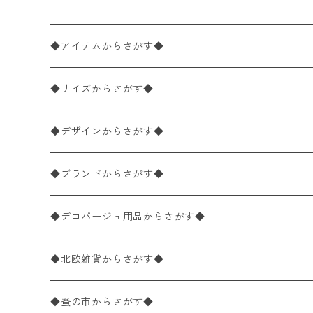
◆アイテムからさがす◆
ペーパーナプキン2枚バラ売り
◆サイズからさがす◆
ペーパーナプキン1枚バラ売り
33×33cm（ランチサイズ）
◆デザインからさがす◆
バラ売り
ペーパーナプキン20枚入りパック
25×25cm（カクテルサイズ）
花柄
◆ブランドからさがす◆
パック売り
バラ売り
ペーパーナプキン10枚入りパック
40×40cm（ディナーサイズ）
植物・グリーン柄
ドイツ製 IHR/イア
◆デコパージュ用品からさがす◆
パック売り
バラ売り
ランチサイズ
ライスペーパー
21×21cm（ポケットサイズ）
動物・鳥・昆虫・蝶柄
ドイツ製 Ambiente/アンビエンテ
デコパージュ液
◆北欧雑貨からさがす◆
パック売り
カクテルサイズ
バラ売り
ランチサイズ
ペーパーリネンナプキン
33cm（ラウンド）
海・魚柄
ドイツ製 Paperproducts Design
デコパージュ下地
シリコンモールド
◆蚤の市からさがす◆