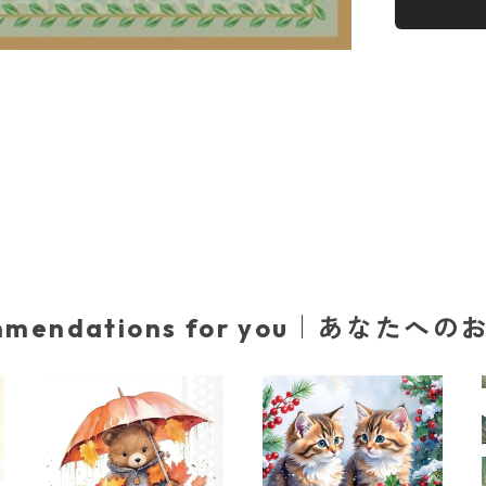
mmendations for you｜あなたへ