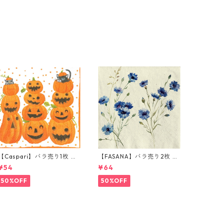
【Caspari】バラ売り1枚 ラ
【FASANA】バラ売り2枚 ラ
ンチサイズ ペーパーナプキ
ンチサイズ ペーパーナプキ
¥54
¥64
ン JACK O'LANTERNS ホワ
ン Cornflower ナチュラル
イト
50%OFF
50%OFF