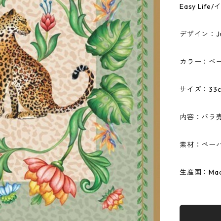
Easy Li
デザイン：Jun
カラー：ベ
サイズ：33c
内容：バラ
素材：ペーパ
生産国：Made