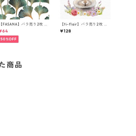
【FASANA】バラ売り2枚 ラ
【ti-flair】バラ売り2枚 ラ
ンチサイズ ペーパーナプキ
ンチサイズ ペーパーナプキ
¥64
¥128
ン Ginkgo deluxe ホワイト
ンConiglietto Floreale ホ
ワイト
50%OFF
した商品