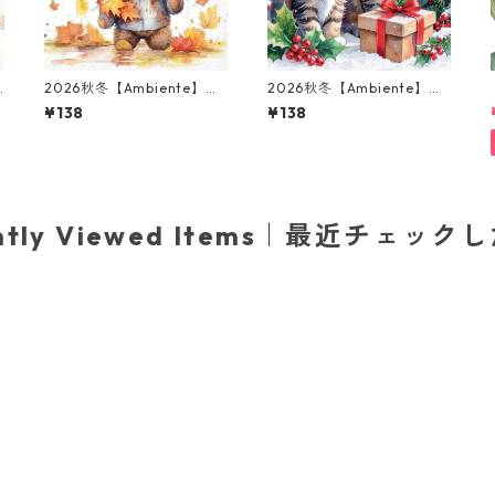
2026秋冬【Ambiente】バ
2026秋冬【Ambiente】バ
ラ売り2枚 ランチサイズ ペ
ラ売り2枚 ランチサイズ ペ
¥138
¥138
ーパーナプキン Umbrella B
ーパーナプキン Kitty Gift
ear ホワイト
ライトブルー
ently Viewed Items｜最近チェック