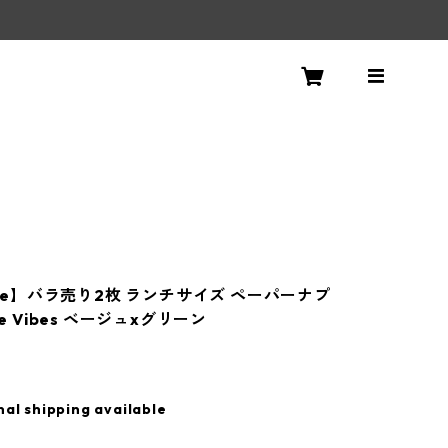
！
Life】バラ売り2枚 ランチサイズ ペーパーナプ
le Vibes ベージュxグリーン
nal shipping available