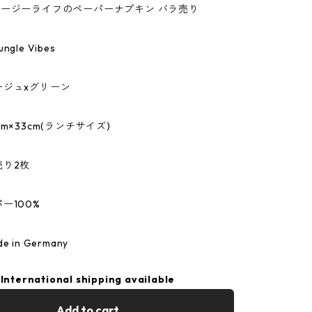
fe/イージーライフのペーパーナプキン バラ売り
gle Vibes
ージュxグリーン
m×33cm(ランチサイズ)
売り2枚
ー100%
 in Germany
International shipping available
Add to cart