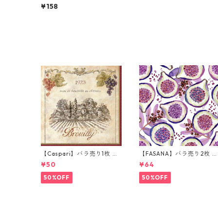
ランチサイズ ペーパーナプ
¥158
キン Jungle Vibes ベージュ
xグリーン
【Caspari】バラ売り1枚 カ
【FASANA】バラ売り2枚 
クテルサイズ ペーパーナプ
ンチサイズ ペーパーナプキ
¥50
¥64
キン Wine Labels ベージュ
ン Fresh passion fruits ホ
ワイト
50%OFF
50%OFF