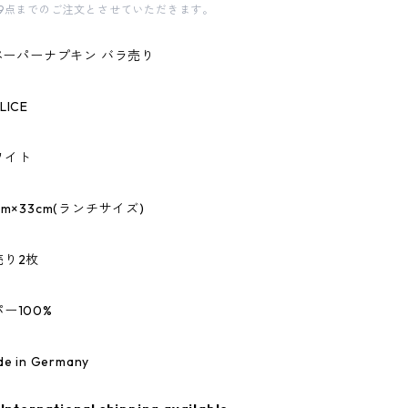
9点までのご注文とさせていただきます。
のペーパーナプキン バラ売り
ICE
ワイト
m×33cm(ランチサイズ)
売り2枚
ー100%
 in Germany