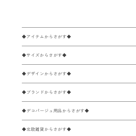
◆アイテムからさがす◆
ペーパーナプキン2枚バラ売り
◆サイズからさがす◆
ペーパーナプキン1枚バラ売り
33×33cm（ランチサイズ）
◆デザインからさがす◆
バラ売り
ペーパーナプキン20枚入りパック
25×25cm（カクテルサイズ）
花柄
◆ブランドからさがす◆
パック売り
バラ売り
ペーパーナプキン10枚入りパック
40×40cm（ディナーサイズ）
植物・グリーン柄
ドイツ製 IHR/イア
◆デコパージュ用品からさがす◆
パック売り
バラ売り
ランチサイズ
ライスペーパー
21×21cm（ポケットサイズ）
動物・鳥・昆虫・蝶柄
ドイツ製 Ambiente/アンビエンテ
デコパージュ液
◆北欧雑貨からさがす◆