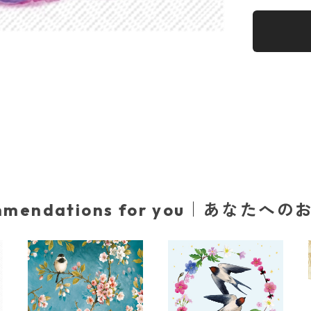
mmendations for you｜あなたへ