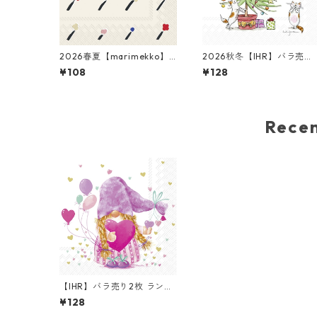
2026春夏【marimekko】
2026秋冬【IHR】バラ売り
バラ売り2枚 カクテルサイズ
枚 カクテルサイズ ペーパー
¥108
¥128
ペーパーナプキン Ilo クリー
ナプキン CATS IN THE TRE
ム
ホワイト Anita Jeram
Rec
【IHR】バラ売り2枚 ランチ
サイズ ペーパーナプキン AL
¥128
ICE ホワイト