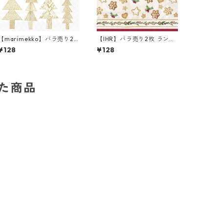
【marimekko】バラ売り2
【IHR】バラ売り2枚 ランチ
枚 ランチサイズ ペーパーナ
サイズ ペーパーナプキン C
¥128
¥128
プキン KUUSIKOSSA ホワイ
OOKIE GARLAND クリーム
トxゴールド
した商品