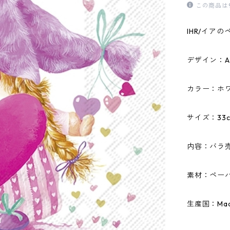
この商品は
IHR/イア
デザイン：AL
カラー：ホ
サイズ：33c
内容：バラ
素材：ペーパ
生産国：Made