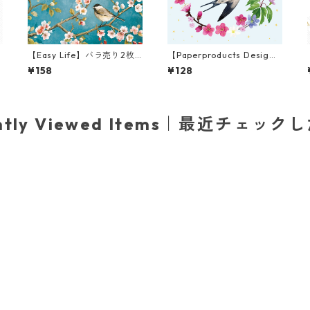
2
【Easy Life】バラ売り2枚
【Paperproducts Desig
ランチサイズ ペーパーナプ
n】バラ売り2枚 ランチサイ
¥158
¥128
E
キン BLOSSOM ブルー
ズ ペーパーナプキン Roma
ntique ブルー
ently Viewed Items｜最近チェック