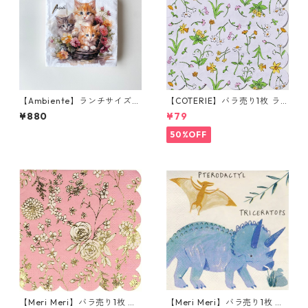
【Ambiente】ランチサイズ
【COTERIE】バラ売り1枚 ラ
ペーパーナプキン Kittens in
ンチサイズ ペーパーナプキン
¥880
¥79
basket ホワイト 20枚入り
Guess How Much I Love You
ブルー Anita Jeram アニタ・
50%OFF
ジェラーム
【Meri Meri】バラ売り1枚 カ
【Meri Meri】バラ売り1枚 カ