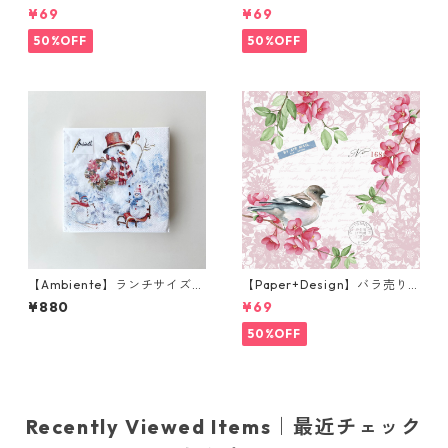
クテルサイズ ペーパーナプキ
クテルサイズ ペーパーナプキ
¥69
¥69
ン English Garden Lace ピン
ン Dinasor Kingdam クリー
ク
ムxブルー
50%OFF
50%OFF
【Ambiente】ランチサイズ
【Paper+Design】バラ売り2
ペーパーナプキン Sporty sno
枚 ランチサイズ ペーパーナプ
¥880
¥69
wmen ホワイト 20枚入り
キン Sweet bird ローズ
50%OFF
Recently Viewed Items｜最近チェック