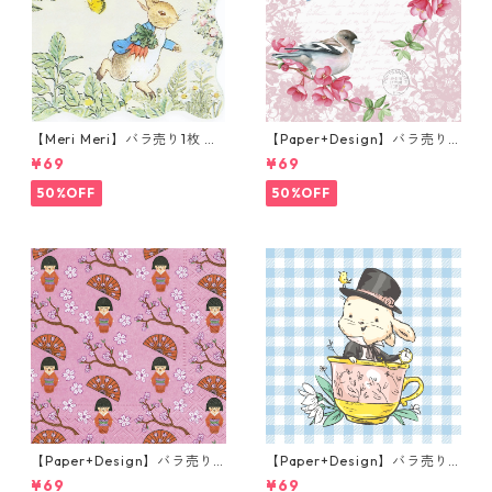
【Meri Meri】バラ売り1枚 カ
【Paper+Design】バラ売り2
クテルサイズ ペーパーナプキ
枚 ランチサイズ ペーパーナプ
¥69
¥69
ン Peter Rabbit In The Gard
キン Sweet bird ローズ
en クリーム ピーターラビット
50%OFF
50%OFF
【Paper+Design】バラ売り2
【Paper+Design】バラ売り2
枚 ランチサイズ ペーパーナプ
枚 ランチサイズ ペーパーナプ
¥69
¥69