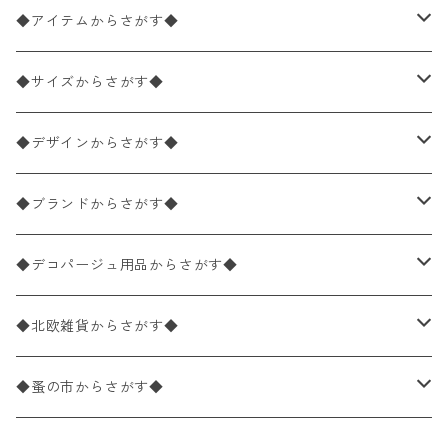
◆アイテムからさがす◆
ペーパーナプキン2枚バラ売り
◆サイズからさがす◆
ペーパーナプキン1枚バラ売り
33×33cm（ランチサイズ）
◆デザインからさがす◆
バラ売り
ペーパーナプキン20枚入りパック
25×25cm（カクテルサイズ）
花柄
◆ブランドからさがす◆
パック売り
バラ売り
ペーパーナプキン10枚入りパック
40×40cm（ディナーサイズ）
植物・グリーン柄
ドイツ製 IHR/イア
◆デコパージュ用品からさがす◆
パック売り
バラ売り
ランチサイズ
ライスペーパー
21×21cm（ポケットサイズ）
動物・鳥・昆虫・蝶柄
ドイツ製 Ambiente/アンビエンテ
デコパージュ液
◆北欧雑貨からさがす◆
パック売り
カクテルサイズ
バラ売り
ランチサイズ
ペーパーリネンナプキン
33cm（ラウンド）
海・魚柄
ドイツ製 Paperproducts Design
デコパージュ下地
シリコンモールド
◆蚤の市からさがす◆
ラウンド
パック売り
カクテルサイズ
ランチサイズ
3Dデコパージュ
空・天気・星座柄
ドイツ製 FASANA/ファザナ
デコパージュ筆
エプロン
ペーパーナプキン