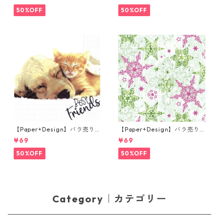
キン LITTLE GEISHA ピンク
キン Easter Cup ライトブル
ー
50%OFF
50%OFF
【Paper+Design】バラ売り2
【Paper+Design】バラ売り2
枚 ランチサイズ ペーパーナプ
枚 ランチサイズ ペーパーナプ
¥69
¥69
キン Dog & Cat ホワイト
キン DELICATE STARS グリー
ン
50%OFF
50%OFF
Category｜カテゴリー