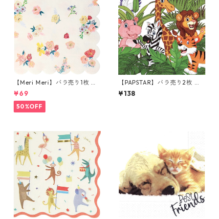
【Meri Meri】バラ売り1枚 カ
【PAPSTAR】バラ売り2枚 ラ
クテルサイズ ペーパーナプキ
ンチサイズ ペーパーナプキン
¥69
¥138
ン English Garden ホワイトx
Jungle ホワイト
ピンクxイエロー
50%OFF