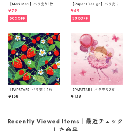
【Meri Meri】バラ売り1枚 ラ
【Paper+Design】バラ売り2
ンチサイズ ペーパーナプキン
枚 ランチサイズ ペーパーナプ
¥79
¥69
Animal Parade レッド
キン Dog & Cat ホワイト
50%OFF
50%OFF
【PAPSTAR】バラ売り2枚 ラ
【PAPSTAR】バラ売り2枚 ラ
ンチサイズ ペーパーナプキン
ンチサイズ ペーパーナプキン
¥138
¥138
Jordgubbe レッドxパープル
Little Dancer ピンク
Recently Viewed Items｜最近チェック
した商品