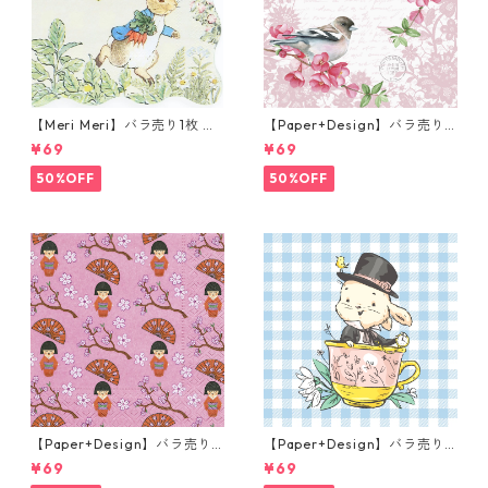
【Meri Meri】バラ売り1枚 カ
【Paper+Design】バラ売り2
クテルサイズ ペーパーナプキ
枚 ランチサイズ ペーパーナプ
¥69
¥69
ン Peter Rabbit In The Gard
キン Sweet bird ローズ
en クリーム ピーターラビット
50%OFF
50%OFF
【Paper+Design】バラ売り2
【Paper+Design】バラ売り2
枚 ランチサイズ ペーパーナプ
枚 ランチサイズ ペーパーナプ
¥69
¥69
キン LITTLE GEISHA ピンク
キン Easter Cup ライトブル