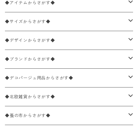
◆アイテムからさがす◆
ペーパーナプキン2枚バラ売り
◆サイズからさがす◆
ペーパーナプキン1枚バラ売り
33×33cm（ランチサイズ）
◆デザインからさがす◆
バラ売り
ペーパーナプキン20枚入りパック
25×25cm（カクテルサイズ）
花柄
◆ブランドからさがす◆
パック売り
バラ売り
ペーパーナプキン10枚入りパック
40×40cm（ディナーサイズ）
植物・グリーン柄
ドイツ製 IHR/イア
◆デコパージュ用品からさがす◆
パック売り
バラ売り
ランチサイズ
ライスペーパー
21×21cm（ポケットサイズ）
動物・鳥・昆虫・蝶柄
ドイツ製 Ambiente/アンビエンテ
デコパージュ液
◆北欧雑貨からさがす◆
パック売り
カクテルサイズ
バラ売り
ランチサイズ
ペーパーリネンナプキン
33cm（ラウンド）
海・魚柄
ドイツ製 Paperproducts Design
デコパージュ下地
シリコンモールド
◆蚤の市からさがす◆
ラウンド
パック売り
カクテルサイズ
ランチサイズ
3Dデコパージュ
空・天気・星座柄
ドイツ製 FASANA/ファザナ
デコパージュ筆
エプロン
ペーパーナプキン