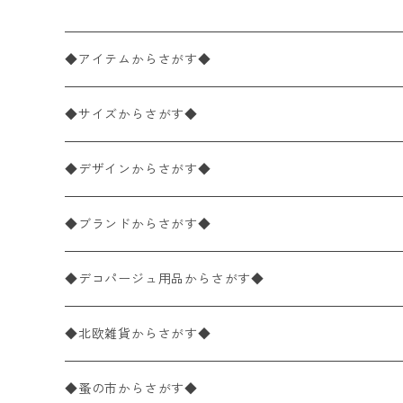
◆アイテムからさがす◆
ペーパーナプキン2枚バラ売り
◆サイズからさがす◆
ペーパーナプキン1枚バラ売り
33×33cm（ランチサイズ）
◆デザインからさがす◆
バラ売り
ペーパーナプキン20枚入りパック
25×25cm（カクテルサイズ）
花柄
◆ブランドからさがす◆
パック売り
バラ売り
ペーパーナプキン10枚入りパック
40×40cm（ディナーサイズ）
植物・グリーン柄
ドイツ製 IHR/イア
◆デコパージュ用品からさがす◆
パック売り
バラ売り
ランチサイズ
ライスペーパー
21×21cm（ポケットサイズ）
動物・鳥・昆虫・蝶柄
ドイツ製 Ambiente/アンビエンテ
デコパージュ液
◆北欧雑貨からさがす◆
パック売り
カクテルサイズ
バラ売り
ランチサイズ
ペーパーリネンナプキン
33cm（ラウンド）
海・魚柄
ドイツ製 Paperproducts Design
デコパージュ下地
シリコンモールド
◆蚤の市からさがす◆