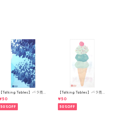
【Talking Tables】バラ売り
【Talking Tables】バラ売り
1枚 ランチサイズ ペーパーナ
1枚 ランチサイズ ペーパーナ
¥50
¥50
プキン COASTAL ブルー
プキン WE LOVE ICE CREA
M ホワイト
50%OFF
50%OFF