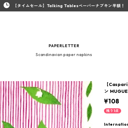
【タイムセール】Talking Tablesペーパーナプキン半額！
PAPERLETTER
Scandinavian paper napkins
【Caspa
ン MUGU
¥108
残り1点
Internatio