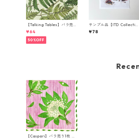
【Talking Tables】バラ売り
サンプル品【ITD Collectio
1枚 ランチサイズ ペーパーナ
n】ミニサイズ ライスペー
¥64
¥78
プキン FERN グリーン
ー RSM2953 デコパージュ
50%OFF
Rec
【Caspari】バラ売り1枚 ラ