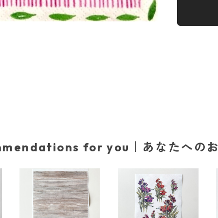
mmendations for you｜あなたへ