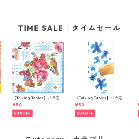
TIME SALE｜タイムセール
り
【Talking Tables】バラ売り
【Talking Tables】バラ売り
ナ
1枚 ポケットサイズ ペーパー
1枚 ランチサイズ ペーパーナ
¥50
¥50
ナプキン TRULY ブルー
プキン FLUORESCENT FLO
RAL ブルー
50%OFF
50%OFF