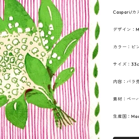
Caspar
デザイン：M
カラー：ピ
サイズ：33c
内容：バラ売
素材：ペーパ
生産国：Made