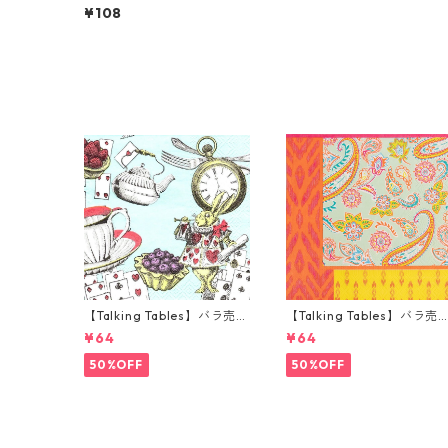
ンチサイズ ペーパーナプキ
¥108
ン MUGUET ピンク
【Talking Tables】バラ売り
【Talking Tables】バラ売
1枚 カクテルサイズ ペーパー
1枚 ランチサイズ ペーパー
¥64
¥64
ナプキン Alice in Wonderla
プキン Paisley Print Boho
nd ブルー
オレンジ
50%OFF
50%OFF