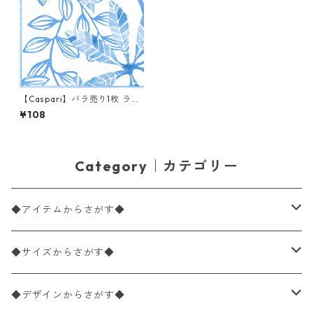
【Caspari】バラ売り1枚 ラン
チサイズ ペーパーナプキン LE
¥108
AF パール×ブルー
Category｜カテゴリー
◆アイテムからさがす◆
ペーパーナプキン2枚バラ売り
◆サイズからさがす◆
ペーパーナプキン1枚バラ売り
33×33cm（ランチサイズ）
◆デザインからさがす◆