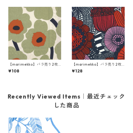
ー
【marimekko】バラ売り2枚
【marimekko】バラ売り2枚
カクテルサイズ ペーパーナプ
ランチサイズ ペーパーナプキ
¥108
¥128
キン UNIKKO クリームxオレ
ン SIIRTOLAPUUTARHA ブル
ンジ
ー×レッド
Recently Viewed Items｜最近チェック
した商品