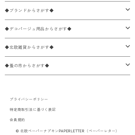
バラ売り
ペーパーナプキン20枚入りパック
25×25cm（カクテルサイズ）
花柄
◆ブランドからさがす◆
パック売り
バラ売り
ペーパーナプキン10枚入りパック
40×40cm（ディナーサイズ）
植物・グリーン柄
ドイツ製 IHR/イア
◆デコパージュ用品からさがす◆
パック売り
バラ売り
ランチサイズ
ライスペーパー
21×21cm（ポケットサイズ）
動物・鳥・昆虫・蝶柄
ドイツ製 Ambiente/アンビエンテ
デコパージュ液
◆北欧雑貨からさがす◆
パック売り
カクテルサイズ
バラ売り
ランチサイズ
ペーパーリネンナプキン
33cm（ラウンド）
海・魚柄
ドイツ製 Paperproducts Design
デコパージュ下地
シリコンモールド
◆蚤の市からさがす◆
ラウンド
パック売り
カクテルサイズ
ランチサイズ
3Dデコパージュ
空・天気・星座柄
ドイツ製 FASANA/ファザナ
デコパージュ筆
エプロン
ペーパーナプキン
プライバシーポリシー
カクテルサイズ
ランチサイズ
ワックスペーパー
食べ物・フルーツ・野菜・ドリンク柄
ドイツ製 ti-flair/ティーフレア
デコパージュはさみ
トレイ
北欧雑貨
特定商取引法に基づく表記
カクテルサイズ
ランチサイズ
会員規約
デコパージュ用品
食器・カトラリー柄
ドイツ製 PAW/パウ
3Dデコパージュ
ポスター・カレンダー
デコパージュ用品
© 北欧ペーパーナプキンPAPERLETTER（ペーパーレター）