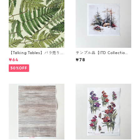
【Talking Tables】バラ売り1
サンプル品【ITD Collectio
枚 ランチサイズ ペーパーナプ
n】ミニサイズ ライスペーパー
¥64
¥78
キン FERN グリーン
RSM2953 デコパージュ
50%OFF