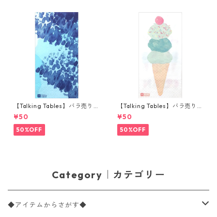
【Talking Tables】バラ売り1
【Talking Tables】バラ売り1
枚 ランチサイズ ペーパーナプ
枚 ランチサイズ ペーパーナプ
¥50
¥50
キン COASTAL ブルー
キン WE LOVE ICE CREAM ホ
ワイト
50%OFF
50%OFF
Category｜カテゴリー
◆アイテムからさがす◆