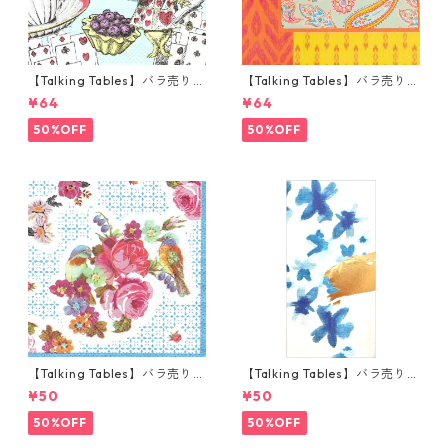
【Talking Tables】バラ売り1
【Talking Tables】バラ売り1
枚 カクテルサイズ ペーパーナ
枚 ランチサイズ ペーパーナプ
¥64
¥64
プキン Alice in Wonderland
キン Paisley Print Boho オレ
ブルー
ンジ
50%OFF
50%OFF
【Talking Tables】バラ売り1
【Talking Tables】バラ売り1
枚 ポケットサイズ ペーパーナ
枚 ランチサイズ ペーパーナプ
¥50
¥50
プキン TRULY ブルー
キン FLUORESCENT FLORAL
ブルー
50%OFF
50%OFF