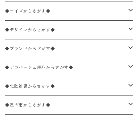
ペーパーナプキン2枚バラ売り
◆サイズからさがす◆
ペーパーナプキン1枚バラ売り
33×33cm（ランチサイズ）
◆デザインからさがす◆
バラ売り
ペーパーナプキン20枚入りパック
25×25cm（カクテルサイズ）
花柄
◆ブランドからさがす◆
パック売り
バラ売り
ペーパーナプキン10枚入りパック
40×40cm（ディナーサイズ）
植物・グリーン柄
ドイツ製 IHR/イア
◆デコパージュ用品からさがす◆
パック売り
バラ売り
ランチサイズ
ライスペーパー
21×21cm（ポケットサイズ）
動物・鳥・昆虫・蝶柄
ドイツ製 Ambiente/アンビエンテ
デコパージュ液
◆北欧雑貨からさがす◆
パック売り
カクテルサイズ
バラ売り
ランチサイズ
ペーパーリネンナプキン
33cm（ラウンド）
海・魚柄
ドイツ製 Paperproducts Design
デコパージュ下地
シリコンモールド
◆蚤の市からさがす◆
ラウンド
パック売り
カクテルサイズ
ランチサイズ
3Dデコパージュ
空・天気・星座柄
ドイツ製 FASANA/ファザナ
デコパージュ筆
エプロン
ペーパーナプキン