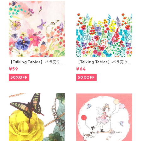
【Talking Tables】バラ売り1
【Talking Tables】バラ売り1
枚 カクテルサイズ ペーパーナ
枚 ランチサイズ ペーパーナプ
¥59
¥64
プキン Blossom Girls ピンク
キン MEADOW ホワイト
50%OFF
50%OFF