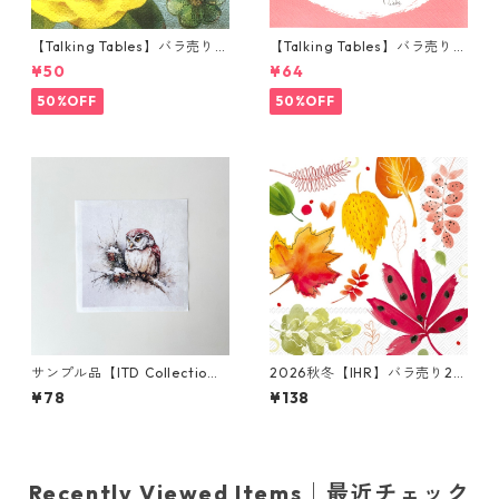
【Talking Tables】バラ売り1
【Talking Tables】バラ売り1
枚 ポケットサイズ ペーパーナ
枚 ランチサイズ ペーパーナプ
¥50
¥64
プキン PASTRIES & PEARLS
キン Tilly & Tigg Pink コーラ
イエロー
ル
50%OFF
50%OFF
サンプル品【ITD Collectio
2026秋冬【IHR】バラ売り2枚
n】ミニサイズ ライスペーパー
ランチサイズ ペーパーナプキ
¥78
¥138
RSM2951 デコパージュ
ン Joyful Leaves ホワイト
Recently Viewed Items｜最近チェック