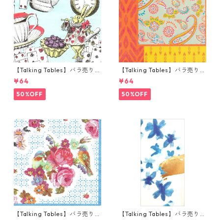
【Talking Tables】バラ売り1
【Talking Tables】バラ売り1
枚 カクテルサイズ ペーパーナ
枚 ランチサイズ ペーパーナプ
¥64
¥64
プキン Alice in Wonderland
キン Paisley Print Boho オレ
ブルー
ンジ
50%OFF
50%OFF
【Talking Tables】バラ売り1
【Talking Tables】バラ売り1