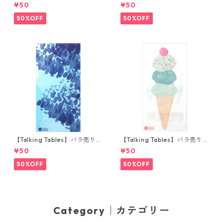
枚 ポケットサイズ ペーパーナ
枚 ランチサイズ ペーパーナプ
¥50
¥50
プキン TRULY ブルー
キン FLUORESCENT FLORAL
ブルー
50%OFF
50%OFF
【Talking Tables】バラ売り1
【Talking Tables】バラ売り1
枚 ランチサイズ ペーパーナプ
枚 ランチサイズ ペーパーナプ
¥50
¥50
キン COASTAL ブルー
キン WE LOVE ICE CREAM ホ
ワイト
50%OFF
50%OFF
Category｜カテゴリー