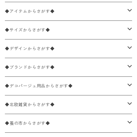
◆アイテムからさがす◆
ペーパーナプキン2枚バラ売り
◆サイズからさがす◆
ペーパーナプキン1枚バラ売り
33×33cm（ランチサイズ）
◆デザインからさがす◆
バラ売り
ペーパーナプキン20枚入りパック
25×25cm（カクテルサイズ）
花柄
◆ブランドからさがす◆
パック売り
バラ売り
ペーパーナプキン10枚入りパック
40×40cm（ディナーサイズ）
植物・グリーン柄
ドイツ製 IHR/イア
◆デコパージュ用品からさがす◆
パック売り
バラ売り
ランチサイズ
ライスペーパー
21×21cm（ポケットサイズ）
動物・鳥・昆虫・蝶柄
ドイツ製 Ambiente/アンビエンテ
デコパージュ液
◆北欧雑貨からさがす◆
パック売り
カクテルサイズ
バラ売り
ランチサイズ
ペーパーリネンナプキン
33cm（ラウンド）
海・魚柄
ドイツ製 Paperproducts Design
デコパージュ下地
シリコンモールド
◆蚤の市からさがす◆