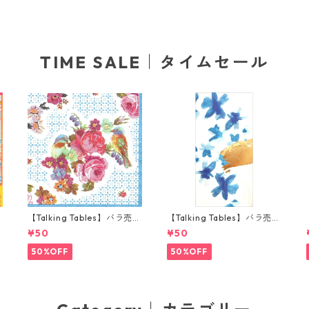
TIME SALE｜タイムセール
り
【Talking Tables】バラ売り
【Talking Tables】バラ売り
ナ
1枚 ポケットサイズ ペーパー
1枚 ランチサイズ ペーパーナ
¥50
¥50
ナプキン TRULY ブルー
プキン FLUORESCENT FLO
RAL ブルー
50%OFF
50%OFF