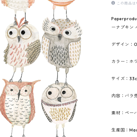
この商品は
Paperpr
ーナプキン 
デザイン：O
カラー：ホ
サイズ：33c
内容：バラ
素材：ペーパ
生産国：Made