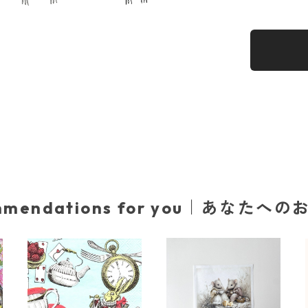
mmendations for you｜あなたへ