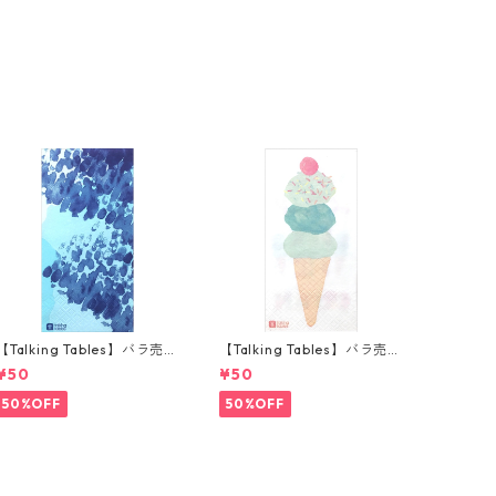
【Talking Tables】バラ売り
【Talking Tables】バラ売り
1枚 ランチサイズ ペーパーナ
1枚 ランチサイズ ペーパーナ
¥50
¥50
プキン COASTAL ブルー
プキン WE LOVE ICE CREA
M ホワイト
50%OFF
50%OFF