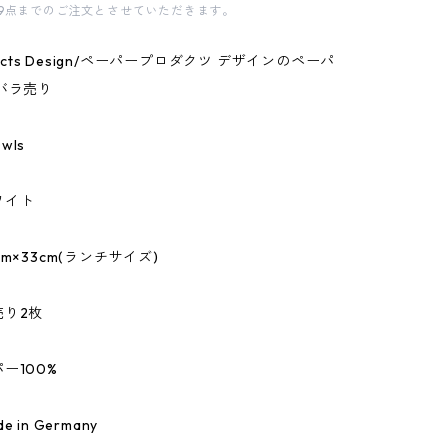
9点までのご注文とさせていただきます。
oducts Design/ペーパープロダクツ デザインのペーパ
バラ売り
wls
ワイト
m×33cm(ランチサイズ)
売り2枚
ー100%
 in Germany