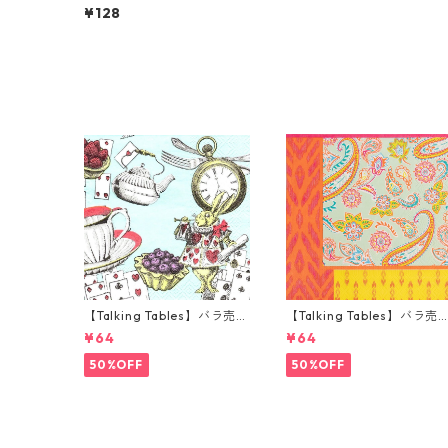
n】バラ売り2枚 ランチサイ
¥128
ズ ペーパーナプキン Owls
ホワイト
【Talking Tables】バラ売り
【Talking Tables】バラ売
1枚 カクテルサイズ ペーパー
1枚 ランチサイズ ペーパー
¥64
¥64
ナプキン Alice in Wonderla
プキン Paisley Print Boho
nd ブルー
オレンジ
50%OFF
50%OFF