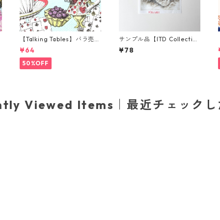
り
【Talking Tables】バラ売り
サンプル品【ITD Collectio
ー
1枚 カクテルサイズ ペーパー
n】ミニサイズ ライスペーパ
¥64
¥78
ワ
ナプキン Alice in Wonderla
ー RSM2353 デコパージュ
nd ブルー
50%OFF
ently Viewed Items｜最近チェック