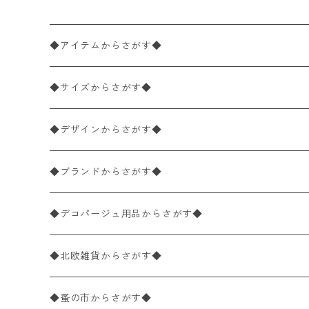
◆アイテムからさがす◆
ペーパーナプキン2枚バラ売り
◆サイズからさがす◆
ペーパーナプキン1枚バラ売り
33×33cm（ランチサイズ）
◆デザインからさがす◆
バラ売り
ペーパーナプキン20枚入りパック
25×25cm（カクテルサイズ）
花柄
◆ブランドからさがす◆
パック売り
バラ売り
ペーパーナプキン10枚入りパック
40×40cm（ディナーサイズ）
植物・グリーン柄
ドイツ製 IHR/イア
◆デコパージュ用品からさがす◆
パック売り
バラ売り
ランチサイズ
ライスペーパー
21×21cm（ポケットサイズ）
動物・鳥・昆虫・蝶柄
ドイツ製 Ambiente/アンビエンテ
デコパージュ液
◆北欧雑貨からさがす◆
パック売り
カクテルサイズ
バラ売り
ランチサイズ
ペーパーリネンナプキン
33cm（ラウンド）
海・魚柄
ドイツ製 Paperproducts Design
デコパージュ下地
シリコンモールド
◆蚤の市からさがす◆