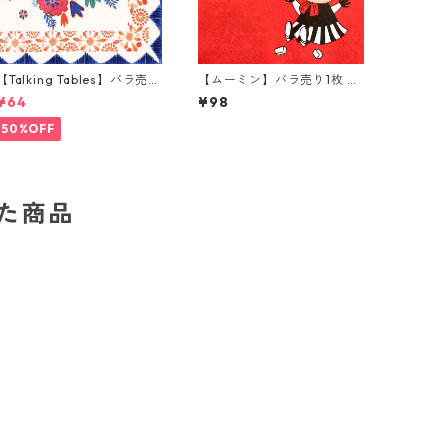
【Talking Tables】バラ売り
【ムーミン】バラ売り1枚 ラ
1枚 ランチサイズ ペーパーナ
ンチサイズ ペーパーナプキ
¥64
¥98
プキン BOHO ライトピンク
ン LILLA MY レッド
50%OFF
した商品