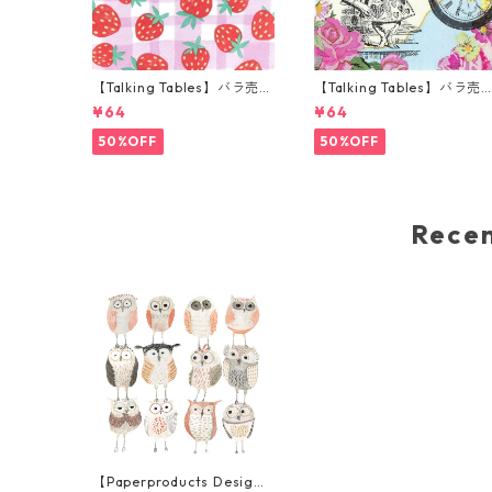
【Talking Tables】バラ売り
【Talking Tables】バラ売
1枚 ランチサイズ ペーパーナ
1枚 カクテルサイズ ペーパ
¥64
¥64
プキン Strawberry Lilac Gi
ナプキン TRULY ALICE ホ
ngham ライラック
イト
50%OFF
50%OFF
Rec
【Paperproducts Desig