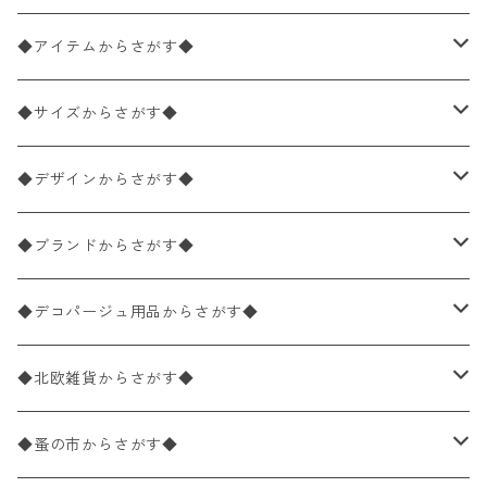
◆アイテムからさがす◆
ペーパーナプキン2枚バラ売り
◆サイズからさがす◆
ペーパーナプキン1枚バラ売り
33×33cm（ランチサイズ）
◆デザインからさがす◆
バラ売り
ペーパーナプキン20枚入りパック
25×25cm（カクテルサイズ）
花柄
◆ブランドからさがす◆
パック売り
バラ売り
ペーパーナプキン10枚入りパック
40×40cm（ディナーサイズ）
植物・グリーン柄
ドイツ製 IHR/イア
◆デコパージュ用品からさがす◆
パック売り
バラ売り
ランチサイズ
ライスペーパー
21×21cm（ポケットサイズ）
動物・鳥・昆虫・蝶柄
ドイツ製 Ambiente/アンビエンテ
デコパージュ液
◆北欧雑貨からさがす◆
パック売り
カクテルサイズ
バラ売り
ランチサイズ
ペーパーリネンナプキン
33cm（ラウンド）
海・魚柄
ドイツ製 Paperproducts Design
デコパージュ下地
シリコンモールド
◆蚤の市からさがす◆