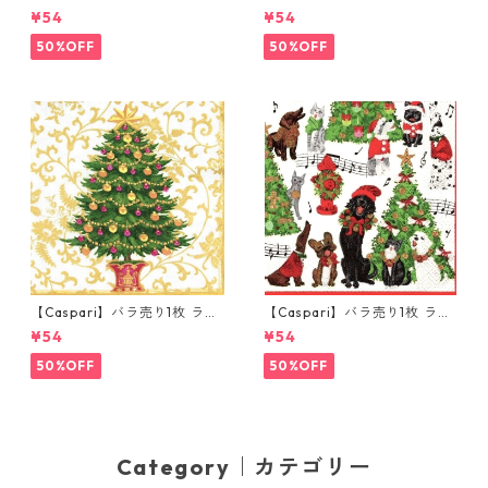
チサイズ ペーパーナプキン Ch
チサイズ ペーパーナプキン 99
¥54
¥54
ristmas Flower Market ホワ
Bottles ホワイト
イト
50%OFF
50%OFF
【Caspari】バラ売り1枚 ラン
【Caspari】バラ売り1枚 ラン
チサイズ ペーパーナプキン Gi
チサイズ ペーパーナプキン Ca
¥54
¥54
lded Tree ホワイト
roling Pets ホワイト
50%OFF
50%OFF
Category｜カテゴリー