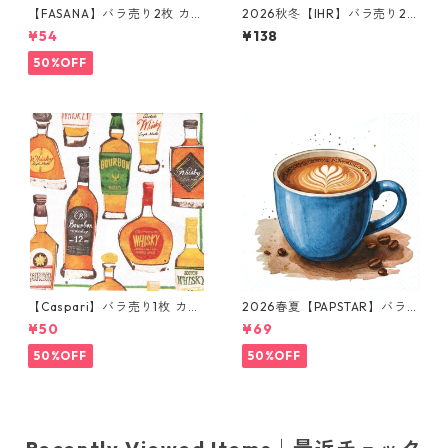
【FASANA】バラ売り2枚 カク
2026秋冬【IHR】バラ売り2枚
テルサイズ ペーパーナプキン
ランチサイズ ペーパーナプキ
¥54
¥138
golden heart ナチュラル
ン Minou ホワイト
50%OFF
【Caspari】バラ売り1枚 カク
2026春夏【PAPSTAR】バラ売
テルサイズ ペーパーナプキン
り2枚 ランチサイズ ペーパー
¥50
¥69
Whiskey Tasting ホワイト
ナプキン Cup of Coffee ホワ
イト
50%OFF
50%OFF