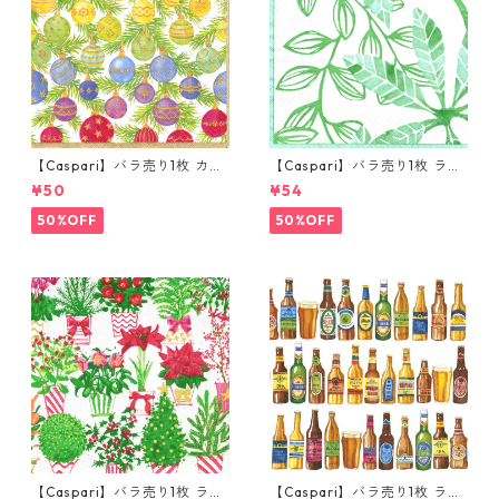
【Caspari】バラ売り1枚 カク
【Caspari】バラ売り1枚 ラン
テルサイズ ペーパーナプキン
チサイズ ペーパーナプキン LE
¥50
¥54
OMBRE CHRISTMAS ホワイト
AF パール×グリーン
×ゴールドパール
50%OFF
50%OFF
【Caspari】バラ売り1枚 ラン
【Caspari】バラ売り1枚 ラン