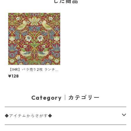
した商品
【IHR】バラ売り2枚 ランチサ
イズ ペーパーナプキン STRA
¥128
WBERRY THIEF レッド V&A
ウィリアム・モリス Morris &
Co.
Category｜カテゴリー
◆アイテムからさがす◆