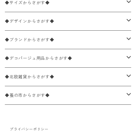
ペーパーナプキン2枚バラ売り
◆サイズからさがす◆
ペーパーナプキン1枚バラ売り
33×33cm（ランチサイズ）
◆デザインからさがす◆
バラ売り
ペーパーナプキン20枚入りパック
25×25cm（カクテルサイズ）
花柄
◆ブランドからさがす◆
パック売り
バラ売り
ペーパーナプキン10枚入りパック
40×40cm（ディナーサイズ）
植物・グリーン柄
ドイツ製 IHR/イア
◆デコパージュ用品からさがす◆
パック売り
バラ売り
ランチサイズ
ライスペーパー
21×21cm（ポケットサイズ）
動物・鳥・昆虫・蝶柄
ドイツ製 Ambiente/アンビエンテ
デコパージュ液
◆北欧雑貨からさがす◆
パック売り
カクテルサイズ
バラ売り
ランチサイズ
ペーパーリネンナプキン
33cm（ラウンド）
海・魚柄
ドイツ製 Paperproducts Design
デコパージュ下地
シリコンモールド
◆蚤の市からさがす◆
ラウンド
パック売り
カクテルサイズ
ランチサイズ
3Dデコパージュ
空・天気・星座柄
ドイツ製 FASANA/ファザナ
デコパージュ筆
エプロン
ペーパーナプキン
プライバシーポリシー
カクテルサイズ
ランチサイズ
ワックスペーパー
食べ物・フルーツ・野菜・ドリンク柄
ドイツ製 ti-flair/ティーフレア
デコパージュはさみ
トレイ
北欧雑貨