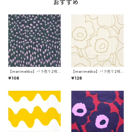
おすすめ
【marimekko】バラ売り2枚
【marimekko】バラ売り2枚
カクテルサイズ ペーパーナプ
ランチサイズ ペーパーナプキ
¥108
¥128
キン APILAINEN ライラック
ン PIIRTO UNIKKO ゴールド