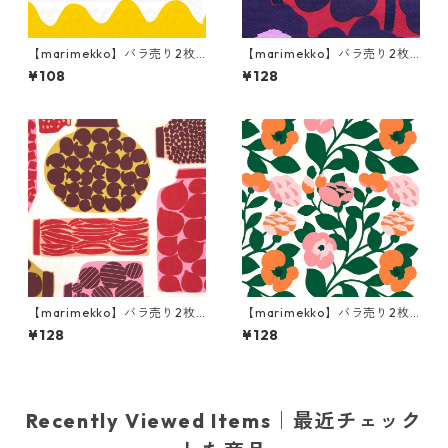
【marimekko】バラ売り2枚
【marimekko】バラ売り2枚
カクテルサイズ ペーパーナプ
ランチサイズ ペーパーナプキ
¥108
¥128
キン LOKKI イエロー
ン UNIKKO レッド×ブルー
【marimekko】バラ売り2枚
【marimekko】バラ売り2枚
ランチサイズ ペーパーナプキ
ランチサイズ ペーパーナプキ
¥128
¥128
ン PURNUKKA レッド
ン Green Green ダークグリ
ーン
Recently Viewed Items｜最近チェック