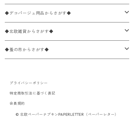
パック売り
バラ売り
ペーパーナプキン10枚入りパック
40×40cm（ディナーサイズ）
植物・グリーン柄
ドイツ製 IHR/イア
◆デコパージュ用品からさがす◆
パック売り
バラ売り
ランチサイズ
ライスペーパー
21×21cm（ポケットサイズ）
動物・鳥・昆虫・蝶柄
ドイツ製 Ambiente/アンビエンテ
デコパージュ液
◆北欧雑貨からさがす◆
パック売り
カクテルサイズ
バラ売り
ランチサイズ
ペーパーリネンナプキン
33cm（ラウンド）
海・魚柄
ドイツ製 Paperproducts Design
デコパージュ下地
シリコンモールド
◆蚤の市からさがす◆
ラウンド
パック売り
カクテルサイズ
ランチサイズ
3Dデコパージュ
空・天気・星座柄
ドイツ製 FASANA/ファザナ
デコパージュ筆
エプロン
ペーパーナプキン
プライバシーポリシー
カクテルサイズ
ランチサイズ
ワックスペーパー
食べ物・フルーツ・野菜・ドリンク柄
ドイツ製 ti-flair/ティーフレア
デコパージュはさみ
トレイ
北欧雑貨
特定商取引法に基づく表記
カクテルサイズ
ランチサイズ
会員規約
デコパージュ用品
食器・カトラリー柄
ドイツ製 PAW/パウ
3Dデコパージュ
ポスター・カレンダー
デコパージュ用品
© 北欧ペーパーナプキンPAPERLETTER（ペーパーレター）
カクテルサイズ
ランチサイズ
シリコンモールド
洋服・靴柄
ドイツ製 Daisy/デイジー
コーティング液
バッグ