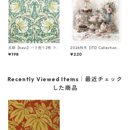
北欧【havi】バラ売り2枚 ラ
2026秋冬【ITD Collection】
ンチサイズ ペーパーナプキン
ミニサイズ ライスペーパー RS
¥198
¥220
Pimpernel グリーン William
M3012 デコパージュ
Morris ウィリアム・モリス
Recently Viewed Items｜最近チェック
した商品