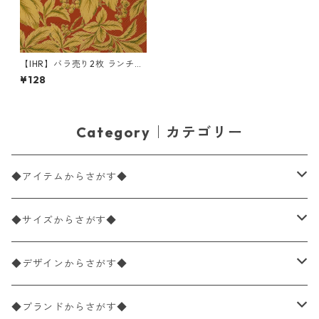
【IHR】バラ売り2枚 ランチサ
イズ ペーパーナプキン WOO
¥128
DWIND レッド V&A
Category｜カテゴリー
◆アイテムからさがす◆
ペーパーナプキン2枚バラ売り
◆サイズからさがす◆
ペーパーナプキン1枚バラ売り
33×33cm（ランチサイズ）
◆デザインからさがす◆
バラ売り
ペーパーナプキン20枚入りパック
25×25cm（カクテルサイズ）
花柄
◆ブランドからさがす◆