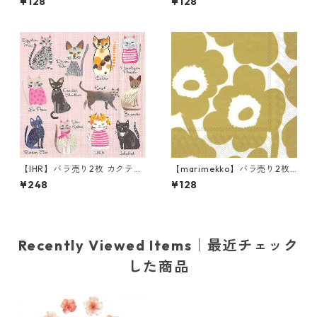
¥128
¥128
Baby Shoes ピンク
ン UNIKKO ホワイトxグレー
【IHR】バラ売り2枚 カクテル
【marimekko】バラ売り2枚
サイズ ペーパーナプキン CO
ランチサイズ ペーパーナプキ
¥248
¥128
OL CATS ピンク
ン UNIKKO ホワイト×ゴール
ド
Recently Viewed Items｜最近チェック
した商品