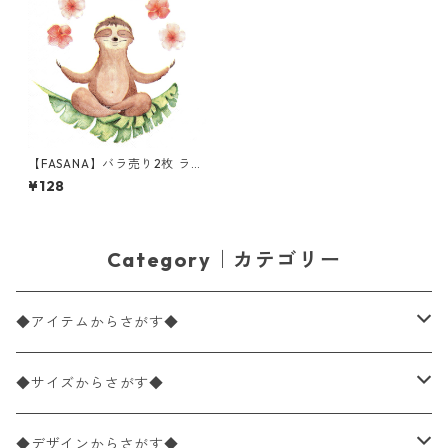
【FASANA】バラ売り2枚 ラン
チサイズ ペーパーナプキン Mr
¥128
Sloth ホワイト
Category｜カテゴリー
◆アイテムからさがす◆
ペーパーナプキン2枚バラ売り
◆サイズからさがす◆
ペーパーナプキン1枚バラ売り
33×33cm（ランチサイズ）
◆デザインからさがす◆