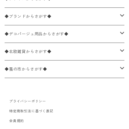
バラ売り
ペーパーナプキン20枚入りパック
25×25cm（カクテルサイズ）
花柄
◆ブランドからさがす◆
パック売り
バラ売り
ペーパーナプキン10枚入りパック
40×40cm（ディナーサイズ）
植物・グリーン柄
ドイツ製 IHR/イア
◆デコパージュ用品からさがす◆
パック売り
バラ売り
ランチサイズ
ライスペーパー
21×21cm（ポケットサイズ）
動物・鳥・昆虫・蝶柄
ドイツ製 Ambiente/アンビエンテ
デコパージュ液
◆北欧雑貨からさがす◆
パック売り
カクテルサイズ
バラ売り
ランチサイズ
ペーパーリネンナプキン
33cm（ラウンド）
海・魚柄
ドイツ製 Paperproducts Design
デコパージュ下地
シリコンモールド
◆蚤の市からさがす◆
ラウンド
パック売り
カクテルサイズ
ランチサイズ
3Dデコパージュ
空・天気・星座柄
ドイツ製 FASANA/ファザナ
デコパージュ筆
エプロン
ペーパーナプキン
プライバシーポリシー
カクテルサイズ
ランチサイズ
ワックスペーパー
食べ物・フルーツ・野菜・ドリンク柄
ドイツ製 ti-flair/ティーフレア
デコパージュはさみ
トレイ
北欧雑貨
特定商取引法に基づく表記
カクテルサイズ
ランチサイズ
会員規約
デコパージュ用品
食器・カトラリー柄
ドイツ製 PAW/パウ
3Dデコパージュ
ポスター・カレンダー
デコパージュ用品