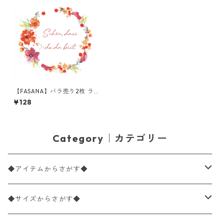
【FASANA】バラ売り2枚 ラン
チサイズ ペーパーナプキン W
¥128
reath Schon, dass ホワイト
Category｜カテゴリー
◆アイテムからさがす◆
ペーパーナプキン2枚バラ売り
◆サイズからさがす◆