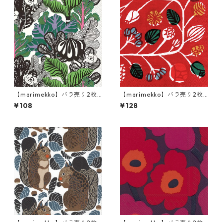
【marimekko】バラ売り2枚
【marimekko】バラ売り2枚
カクテルサイズ ペーパーナプ
ランチサイズ ペーパーナプキ
¥108
¥128
キン KAALIMETSÄ グリーン
ン KRANSSI レッド