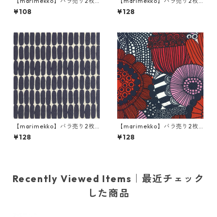
【marimekko】バラ売り2枚
【marimekko】バラ売り2枚
カクテルサイズ ペーパーナプ
ランチサイズ ペーパーナプキ
¥108
¥128
キン KURRE ブラウンxブラッ
ン UNIKKO モーブ
ク
【marimekko】バラ売り2枚
【marimekko】バラ売り2枚
ランチサイズ ペーパーナプキ
ランチサイズ ペーパーナプキ
¥128
¥128
ン ALKU リネンxブラック
ン SIIRTOLAPUUTARHA ブル
ー×レッド
Recently Viewed Items｜最近チェック
した商品