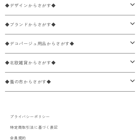
ペーパーナプキン1枚バラ売り
33×33cm（ランチサイズ）
◆デザインからさがす◆
バラ売り
ペーパーナプキン20枚入りパック
25×25cm（カクテルサイズ）
花柄
◆ブランドからさがす◆
パック売り
バラ売り
ペーパーナプキン10枚入りパック
40×40cm（ディナーサイズ）
植物・グリーン柄
ドイツ製 IHR/イア
◆デコパージュ用品からさがす◆
パック売り
バラ売り
ランチサイズ
ライスペーパー
21×21cm（ポケットサイズ）
動物・鳥・昆虫・蝶柄
ドイツ製 Ambiente/アンビエンテ
デコパージュ液
◆北欧雑貨からさがす◆
パック売り
カクテルサイズ
バラ売り
ランチサイズ
ペーパーリネンナプキン
33cm（ラウンド）
海・魚柄
ドイツ製 Paperproducts Design
デコパージュ下地
シリコンモールド
◆蚤の市からさがす◆
ラウンド
パック売り
カクテルサイズ
ランチサイズ
3Dデコパージュ
空・天気・星座柄
ドイツ製 FASANA/ファザナ
デコパージュ筆
エプロン
ペーパーナプキン
プライバシーポリシー
カクテルサイズ
ランチサイズ
ワックスペーパー
食べ物・フルーツ・野菜・ドリンク柄
ドイツ製 ti-flair/ティーフレア
デコパージュはさみ
トレイ
北欧雑貨
特定商取引法に基づく表記
カクテルサイズ
ランチサイズ
会員規約
デコパージュ用品
食器・カトラリー柄
ドイツ製 PAW/パウ
3Dデコパージュ
ポスター・カレンダー
デコパージュ用品