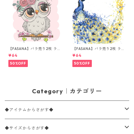
【FASANA】バラ売り2枚 ラン
【FASANA】バラ売り2枚 ラン
チサイズ ペーパーナプキン Ca
チサイズ ペーパーナプキン Co
¥64
¥64
rtoon Owl ホワイト
loured Peacock ホワイト
50%OFF
50%OFF
Category｜カテゴリー
◆アイテムからさがす◆
ペーパーナプキン2枚バラ売り
◆サイズからさがす◆