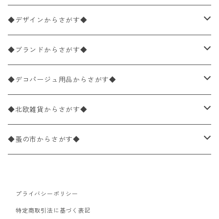
ペーパーナプキン1枚バラ売り
33×33cm（ランチサイズ）
◆デザインからさがす◆
バラ売り
ペーパーナプキン20枚入りパック
25×25cm（カクテルサイズ）
花柄
◆ブランドからさがす◆
パック売り
バラ売り
ペーパーナプキン10枚入りパック
40×40cm（ディナーサイズ）
植物・グリーン柄
ドイツ製 IHR/イア
◆デコパージュ用品からさがす◆
パック売り
バラ売り
ランチサイズ
ライスペーパー
21×21cm（ポケットサイズ）
動物・鳥・昆虫・蝶柄
ドイツ製 Ambiente/アンビエンテ
デコパージュ液
◆北欧雑貨からさがす◆
パック売り
カクテルサイズ
バラ売り
ランチサイズ
ペーパーリネンナプキン
33cm（ラウンド）
海・魚柄
ドイツ製 Paperproducts Design
デコパージュ下地
シリコンモールド
◆蚤の市からさがす◆
ラウンド
パック売り
カクテルサイズ
ランチサイズ
3Dデコパージュ
空・天気・星座柄
ドイツ製 FASANA/ファザナ
デコパージュ筆
エプロン
ペーパーナプキン
プライバシーポリシー
カクテルサイズ
ランチサイズ
ワックスペーパー
食べ物・フルーツ・野菜・ドリンク柄
ドイツ製 ti-flair/ティーフレア
デコパージュはさみ
トレイ
北欧雑貨
特定商取引法に基づく表記