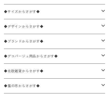
ペーパーナプキン2枚バラ売り
◆サイズからさがす◆
ペーパーナプキン1枚バラ売り
33×33cm（ランチサイズ）
◆デザインからさがす◆
バラ売り
ペーパーナプキン20枚入りパック
25×25cm（カクテルサイズ）
花柄
◆ブランドからさがす◆
パック売り
バラ売り
ペーパーナプキン10枚入りパック
40×40cm（ディナーサイズ）
植物・グリーン柄
ドイツ製 IHR/イア
◆デコパージュ用品からさがす◆
パック売り
バラ売り
ランチサイズ
ライスペーパー
21×21cm（ポケットサイズ）
動物・鳥・昆虫・蝶柄
ドイツ製 Ambiente/アンビエンテ
デコパージュ液
◆北欧雑貨からさがす◆
パック売り
カクテルサイズ
バラ売り
ランチサイズ
ペーパーリネンナプキン
33cm（ラウンド）
海・魚柄
ドイツ製 Paperproducts Design
デコパージュ下地
シリコンモールド
◆蚤の市からさがす◆
ラウンド
パック売り
カクテルサイズ
ランチサイズ
3Dデコパージュ
空・天気・星座柄
ドイツ製 FASANA/ファザナ
デコパージュ筆
エプロン
ペーパーナプキン