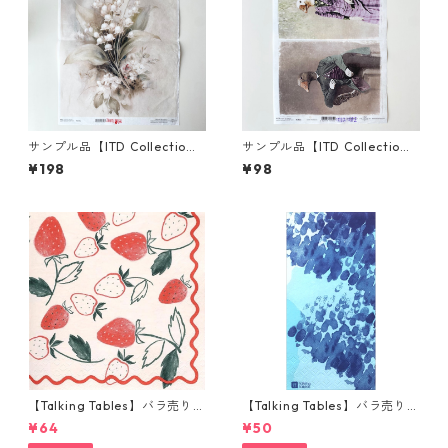
サンプル品【ITD Collectio
サンプル品【ITD Collectio
n】A3サイズ ライスペーパー
n】A4サイズ ライスペーパー
¥198
¥98
R1670L デコパージュ
R1822 デコパージュ
【Talking Tables】バラ売り1
【Talking Tables】バラ売り1
枚 ランチサイズ ペーパーナプ
枚 ランチサイズ ペーパーナプ
¥64
¥50
キン Strawberry Field ピンク
キン COASTAL ブルー