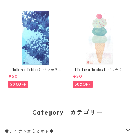
【Talking Tables】バラ売り1
【Talking Tables】バラ売り1
枚 ランチサイズ ペーパーナプ
枚 ランチサイズ ペーパーナプ
¥50
¥50
キン COASTAL ブルー
キン WE LOVE ICE CREAM ホ
ワイト
50%OFF
50%OFF
Category｜カテゴリー
◆アイテムからさがす◆