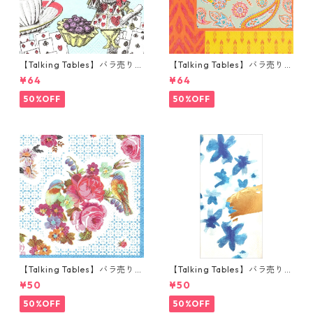
【Talking Tables】バラ売り1
【Talking Tables】バラ売り1
枚 カクテルサイズ ペーパーナ
枚 ランチサイズ ペーパーナプ
¥64
¥64
プキン Alice in Wonderland
キン Paisley Print Boho オレ
ブルー
ンジ
50%OFF
50%OFF
【Talking Tables】バラ売り1
【Talking Tables】バラ売り1
枚 ポケットサイズ ペーパーナ
枚 ランチサイズ ペーパーナプ
¥50
¥50
プキン TRULY ブルー
キン FLUORESCENT FLORAL
ブルー
50%OFF
50%OFF