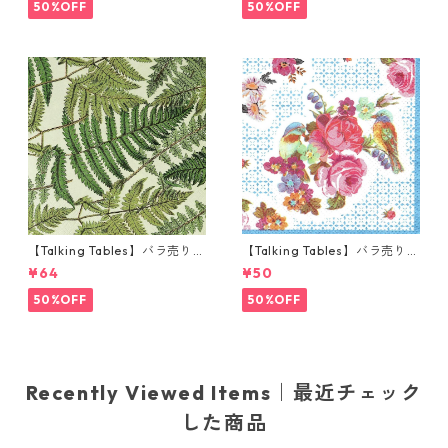
ベージュ
50%OFF
50%OFF
【Talking Tables】バラ売り1
【Talking Tables】バラ売り1
枚 ランチサイズ ペーパーナプ
枚 ポケットサイズ ペーパーナ
¥64
¥50
キン FERN グリーン
プキン TRULY ブルー
50%OFF
50%OFF
Recently Viewed Items｜最近チェック
した商品