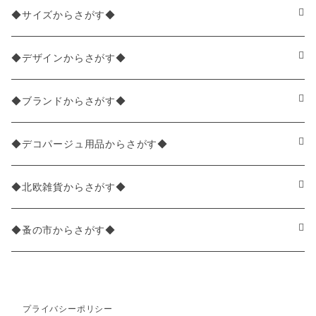
ペーパーナプキン2枚バラ売り
◆サイズからさがす◆
ペーパーナプキン1枚バラ売り
33×33cm（ランチサイズ）
◆デザインからさがす◆
バラ売り
ペーパーナプキン20枚入りパック
25×25cm（カクテルサイズ）
花柄
◆ブランドからさがす◆
パック売り
バラ売り
ペーパーナプキン10枚入りパック
40×40cm（ディナーサイズ）
植物・グリーン柄
ドイツ製 IHR/イア
◆デコパージュ用品からさがす◆
パック売り
バラ売り
ランチサイズ
ライスペーパー
21×21cm（ポケットサイズ）
動物・鳥・昆虫・蝶柄
ドイツ製 Ambiente/アンビエンテ
デコパージュ液
◆北欧雑貨からさがす◆
パック売り
カクテルサイズ
バラ売り
ランチサイズ
ペーパーリネンナプキン
33cm（ラウンド）
海・魚柄
ドイツ製 Paperproducts Design
デコパージュ下地
シリコンモールド
◆蚤の市からさがす◆
ラウンド
パック売り
カクテルサイズ
ランチサイズ
3Dデコパージュ
空・天気・星座柄
ドイツ製 FASANA/ファザナ
デコパージュ筆
エプロン
ペーパーナプキン
プライバシーポリシー
カクテルサイズ
ランチサイズ
ワックスペーパー
食べ物・フルーツ・野菜・ドリンク柄
ドイツ製 ti-flair/ティーフレア
デコパージュはさみ
トレイ
北欧雑貨