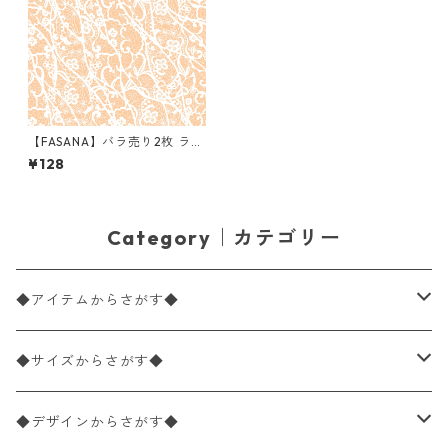
【FASANA】バラ売り2枚 ラン
チサイズ ペーパーナプキン Ap
¥128
ricot Lace pattern アプリコ
ット
Category｜カテゴリー
◆アイテムからさがす◆
ペーパーナプキン2枚バラ売り
◆サイズからさがす◆
ペーパーナプキン1枚バラ売り
33×33cm（ランチサイズ）
◆デザインからさがす◆