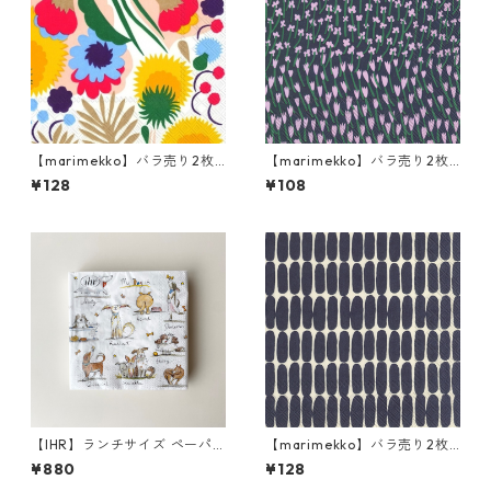
【marimekko】バラ売り2枚
【marimekko】バラ売り2枚
ランチサイズ ペーパーナプキ
カクテルサイズ ペーパーナプ
¥128
¥108
ン PIKKUKELLUKKA ホワイト
キン APILAINEN ライラック
【IHR】ランチサイズ ペーパ
【marimekko】バラ売り2枚
ーナプキン EMOTION DOGS
ランチサイズ ペーパーナプキ
¥880
¥128
ホワイト Anita Jeram 20枚
ン ALKU リネンxブラック