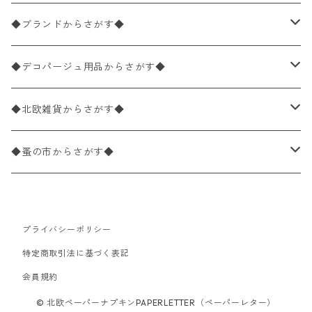
バラ売り
ペーパーナプキン20枚入りパック
25×25cm（カクテルサイズ）
花柄
◆ブランドからさがす◆
パック売り
バラ売り
ペーパーナプキン10枚入りパック
40×40cm（ディナーサイズ）
植物・グリーン柄
ドイツ製 IHR/イア
◆デコパージュ用品からさがす◆
パック売り
バラ売り
ランチサイズ
ライスペーパー
21×21cm（ポケットサイズ）
動物・鳥・昆虫・蝶柄
ドイツ製 Ambiente/アンビエンテ
デコパージュ液
◆北欧雑貨からさがす◆
パック売り
カクテルサイズ
バラ売り
ランチサイズ
ペーパーリネンナプキン
33cm（ラウンド）
海・魚柄
ドイツ製 Paperproducts Design
デコパージュ下地
シリコンモールド
◆蚤の市からさがす◆
ラウンド
パック売り
カクテルサイズ
ランチサイズ
3Dデコパージュ
空・天気・星座柄
ドイツ製 FASANA/ファザナ
デコパージュ筆
エプロン
ペーパーナプキン
プライバシーポリシー
カクテルサイズ
ランチサイズ
ワックスペーパー
食べ物・フルーツ・野菜・ドリンク柄
ドイツ製 ti-flair/ティーフレア
デコパージュはさみ
トレイ
北欧雑貨
特定商取引法に基づく表記
カクテルサイズ
ランチサイズ
会員規約
デコパージュ用品
食器・カトラリー柄
ドイツ製 PAW/パウ
3Dデコパージュ
ポスター・カレンダー
デコパージュ用品
© 北欧ペーパーナプキンPAPERLETTER（ペーパーレター）