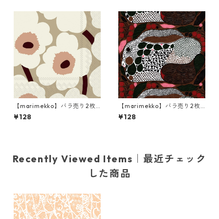
入り
【marimekko】バラ売り2枚
【marimekko】バラ売り2枚
ランチサイズ ペーパーナプキ
ランチサイズ ペーパーナプキ
¥128
¥128
ン UNIKKO クリーム
ン RUSAKKO ブラウンxピンク
xグリーン
Recently Viewed Items｜最近チェック
した商品