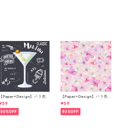
【Paper+Design】バラ売
【Paper+Design】バラ売
り2枚 カクテルサイズ ペー
り2枚 カクテルサイズ ペー
¥59
¥59
パーナプキン Martini ブラ
パーナプキン Small blosso
ック
ms ピンク
50%OFF
50%OFF