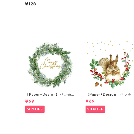
ンチサイズ ペーパーナプキ
¥128
ン Petrol branches patter
n ホワイト
【Paper+Design】バラ売
【Paper+Design】バラ売
り2枚 ランチサイズ ペーパ
り2枚 ランチサイズ ペーパ
¥69
¥69
ーナプキン Joyful wreath
ーナプキン Forest Squirre
ホワイト
ホワイト
50%OFF
50%OFF