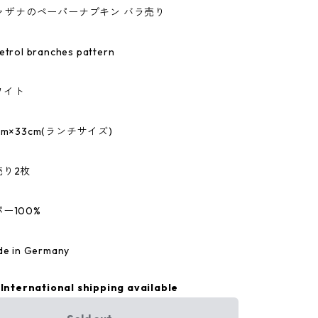
/ファザナのペーパーナプキン バラ売り
ol branches pattern
ワイト
m×33cm(ランチサイズ)
売り2枚
ー100%
 in Germany
International shipping available