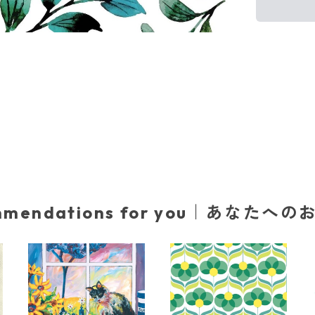
mmendations for you｜あなたへ