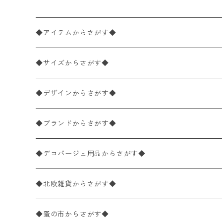
◆アイテムからさがす◆
ペーパーナプキン2枚バラ売り
◆サイズからさがす◆
ペーパーナプキン1枚バラ売り
33×33cm（ランチサイズ）
◆デザインからさがす◆
バラ売り
ペーパーナプキン20枚入りパック
25×25cm（カクテルサイズ）
花柄
◆ブランドからさがす◆
パック売り
バラ売り
ペーパーナプキン10枚入りパック
40×40cm（ディナーサイズ）
植物・グリーン柄
ドイツ製 IHR/イア
◆デコパージュ用品からさがす◆
パック売り
バラ売り
ランチサイズ
ライスペーパー
21×21cm（ポケットサイズ）
動物・鳥・昆虫・蝶柄
ドイツ製 Ambiente/アンビエンテ
デコパージュ液
◆北欧雑貨からさがす◆
パック売り
カクテルサイズ
バラ売り
ランチサイズ
ペーパーリネンナプキン
33cm（ラウンド）
海・魚柄
ドイツ製 Paperproducts Design
デコパージュ下地
シリコンモールド
◆蚤の市からさがす◆