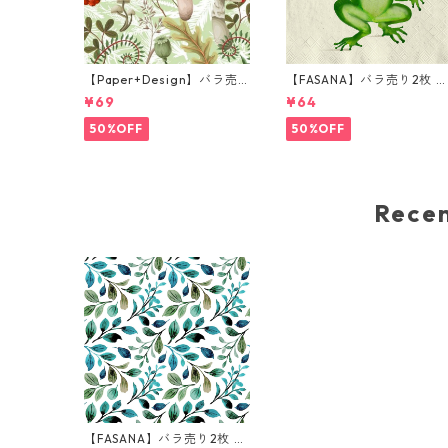
【Paper+Design】バラ売
【FASANA】バラ売り2枚 
り2枚 ランチサイズ ペーパ
ンチサイズ ペーパーナプキ
¥69
¥64
ーナプキン Forest Fungi グ
ン Frog prince ナチュラル
リーン
50%OFF
50%OFF
Rec
【FASANA】バラ売り2枚 ラ