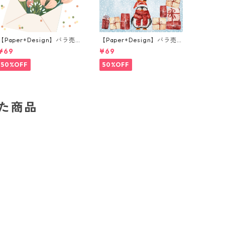
【Paper+Design】バラ売
【Paper+Design】バラ売
り2枚 ランチサイズ ペーパ
り2枚 カクテルサイズ ペー
¥69
¥69
ーナプキン Flower Messag
パーナプキン Santas helpe
e ホワイト
rs ライトブルー
50%OFF
50%OFF
した商品