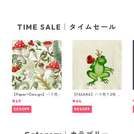
TIME SALE｜タイムセール
【Paper+Design】バラ売
【FASANA】バラ売り2枚 ラ
り2枚 ランチサイズ ペーパ
ンチサイズ ペーパーナプキ
¥69
¥64
l
ーナプキン Forest Fungi グ
ン Frog prince ナチュラル
リーン
50%OFF
50%OFF