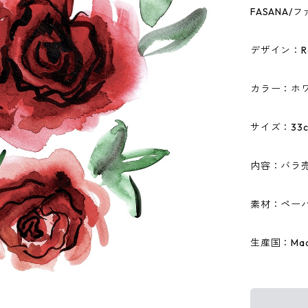
FASANA
デザイン：Ros
カラー：ホ
サイズ：33c
内容：バラ
素材：ペーパ
生産国：Made