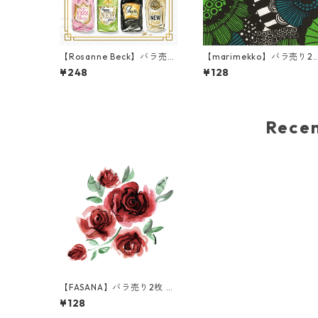
【Rosanne Beck】バラ売り
【marimekko】バラ売り2
2枚 カクテルサイズ ペーパ
枚 ランチサイズ ペーパーナ
¥248
¥128
ーナプキン New Years Bott
プキン SIIRTOLAPUUTARH
les ホワイト
グリーン
Rec
【FASANA】バラ売り2枚 ラ
ンチサイズ ペーパーナプキ
¥128
ン Roses Bouquet ホワイト