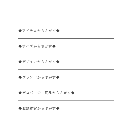
◆アイテムからさがす◆
ペーパーナプキン2枚バラ売り
◆サイズからさがす◆
ペーパーナプキン1枚バラ売り
33×33cm（ランチサイズ）
◆デザインからさがす◆
バラ売り
ペーパーナプキン20枚入りパック
25×25cm（カクテルサイズ）
花柄
◆ブランドからさがす◆
パック売り
バラ売り
ペーパーナプキン10枚入りパック
40×40cm（ディナーサイズ）
植物・グリーン柄
ドイツ製 IHR/イア
◆デコパージュ用品からさがす◆
パック売り
バラ売り
ランチサイズ
ライスペーパー
21×21cm（ポケットサイズ）
動物・鳥・昆虫・蝶柄
ドイツ製 Ambiente/アンビエンテ
デコパージュ液
◆北欧雑貨からさがす◆