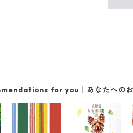
mmendations for you｜あなたへ