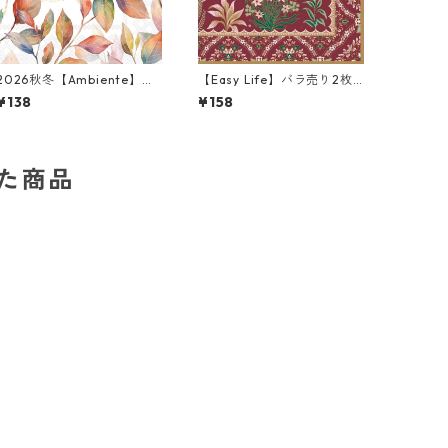
2026秋冬【Ambiente】バ
【Easy Life】バラ売り2枚
ラ売り2枚 ランチサイズ ペ
ランチサイズ ペーパーナプ
¥138
¥158
ーパーナプキン colouful le
キン Ecletic Chic ボルドーx
avesホワイト
パールゴールド
した商品