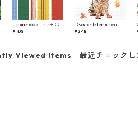
【marimekko】バラ売り2
【Boston International】
枚 カクテルサイズ ペーパー
バラ売り2枚 カクテルサイズ
¥108
¥248
A
ナプキン PARAATI イエロー
ペーパーナプキン Autumn
xレッド
Favorite Color ホワイト
ently Viewed Items｜最近チェック