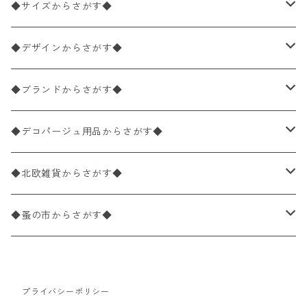
ペーパーナプキン2枚バラ売り
◆サイズからさがす◆
ペーパーナプキン1枚バラ売り
33×33cm（ランチサイズ）
◆デザインからさがす◆
バラ売り
ペーパーナプキン20枚入りパック
25×25cm（カクテルサイズ）
花柄
◆ブランドからさがす◆
パック売り
バラ売り
ペーパーナプキン10枚入りパック
40×40cm（ディナーサイズ）
植物・グリーン柄
ドイツ製 IHR/イア
◆デコパージュ用品からさがす◆
パック売り
バラ売り
ランチサイズ
ライスペーパー
21×21cm（ポケットサイズ）
動物・鳥・昆虫・蝶柄
ドイツ製 Ambiente/アンビエンテ
デコパージュ液
◆北欧雑貨からさがす◆
パック売り
カクテルサイズ
バラ売り
ランチサイズ
ペーパーリネンナプキン
33cm（ラウンド）
海・魚柄
ドイツ製 Paperproducts Design
デコパージュ下地
シリコンモールド
◆蚤の市からさがす◆
ラウンド
パック売り
カクテルサイズ
ランチサイズ
3Dデコパージュ
空・天気・星座柄
ドイツ製 FASANA/ファザナ
デコパージュ筆
エプロン
ペーパーナプキン
プライバシーポリシー
カクテルサイズ
ランチサイズ
ワックスペーパー
食べ物・フルーツ・野菜・ドリンク柄
ドイツ製 ti-flair/ティーフレア
デコパージュはさみ
トレイ
北欧雑貨