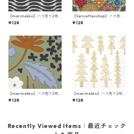
【marimekko】バラ売り2枚
【Serviettenshop】バラ売り
ランチサイズ ペーパーナプキ
2枚 ランチサイズ ペーパーナ
¥128
¥128
ン PALKO クリームxブルー
プキン Gothic Pattern レッ
ドxブルーxイエロー
【marimekko】バラ売り2枚
【marimekko】バラ売り2枚
ランチサイズ ペーパーナプキ
ランチサイズ ペーパーナプキ
¥128
¥128
ン SUVI グリーン
ン KUUSIKOSSA ホワイトxゴ
ールド
Recently Viewed Items｜最近チェック