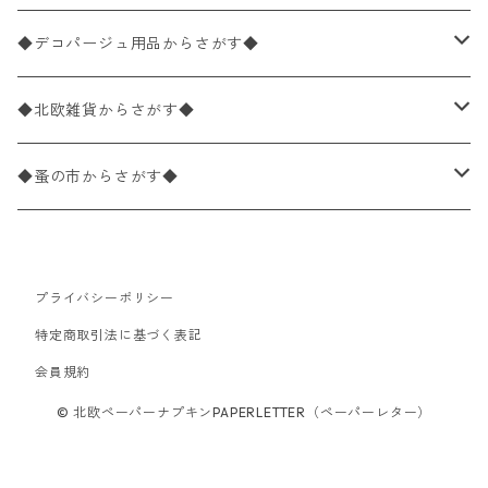
パック売り
バラ売り
ペーパーナプキン10枚入りパック
40×40cm（ディナーサイズ）
植物・グリーン柄
ドイツ製 IHR/イア
◆デコパージュ用品からさがす◆
パック売り
バラ売り
ランチサイズ
ライスペーパー
21×21cm（ポケットサイズ）
動物・鳥・昆虫・蝶柄
ドイツ製 Ambiente/アンビエンテ
デコパージュ液
◆北欧雑貨からさがす◆
パック売り
カクテルサイズ
バラ売り
ランチサイズ
ペーパーリネンナプキン
33cm（ラウンド）
海・魚柄
ドイツ製 Paperproducts Design
デコパージュ下地
シリコンモールド
◆蚤の市からさがす◆
ラウンド
パック売り
カクテルサイズ
ランチサイズ
3Dデコパージュ
空・天気・星座柄
ドイツ製 FASANA/ファザナ
デコパージュ筆
エプロン
ペーパーナプキン
プライバシーポリシー
カクテルサイズ
ランチサイズ
ワックスペーパー
食べ物・フルーツ・野菜・ドリンク柄
ドイツ製 ti-flair/ティーフレア
デコパージュはさみ
トレイ
北欧雑貨
特定商取引法に基づく表記
カクテルサイズ
ランチサイズ
会員規約
デコパージュ用品
食器・カトラリー柄
ドイツ製 PAW/パウ
3Dデコパージュ
ポスター・カレンダー
デコパージュ用品
© 北欧ペーパーナプキンPAPERLETTER（ペーパーレター）
カクテルサイズ
ランチサイズ
シリコンモールド
洋服・靴柄
ドイツ製 Daisy/デイジー
コーティング液
バッグ