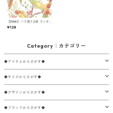
【PAW】バラ売り2枚 ランチ
サイズ ペーパーナプキン Exot
¥128
ic birds ホワイト
Category｜カテゴリー
◆アイテムからさがす◆
ペーパーナプキン2枚バラ売り
◆サイズからさがす◆
ペーパーナプキン1枚バラ売り
33×33cm（ランチサイズ）
◆デザインからさがす◆
バラ売り
ペーパーナプキン20枚入りパック
25×25cm（カクテルサイズ）
花柄
◆ブランドからさがす◆