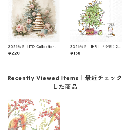
2026秋冬【ITD Collection】
2026秋冬【IHR】バラ売り2枚
ミニサイズ ライスペーパー RS
ランチサイズ ペーパーナプキ
¥220
¥138
M3032 デコパージュ
ン CATS IN THE TREE ホワイ
ト Anita Jeram
Recently Viewed Items｜最近チェック
した商品