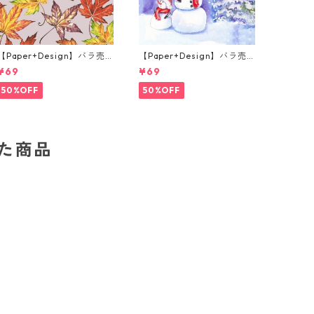
【Paper+Design】バラ売
【Paper+Design】バラ売
り2枚 ランチサイズ ペーパ
り2枚 ランチサイズ ペーパ
¥69
¥69
ーナプキン Fall leaves グレ
ーナプキン Frosty friends
ー
ブルー
50%OFF
50%OFF
した商品