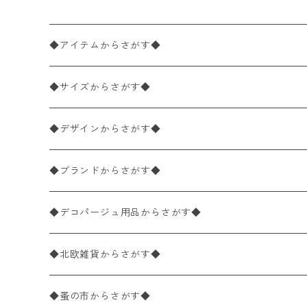
◆アイテムからさがす◆
ペーパーナプキン2枚バラ売り
◆サイズからさがす◆
ペーパーナプキン1枚バラ売り
33×33cm（ランチサイズ）
◆デザインからさがす◆
バラ売り
ペーパーナプキン20枚入りパック
25×25cm（カクテルサイズ）
花柄
◆ブランドからさがす◆
パック売り
バラ売り
ペーパーナプキン10枚入りパック
40×40cm（ディナーサイズ）
植物・グリーン柄
ドイツ製 IHR/イア
◆デコパージュ用品からさがす◆
パック売り
バラ売り
ランチサイズ
ライスペーパー
21×21cm（ポケットサイズ）
動物・鳥・昆虫・蝶柄
ドイツ製 Ambiente/アンビエンテ
デコパージュ液
◆北欧雑貨からさがす◆
パック売り
カクテルサイズ
バラ売り
ランチサイズ
ペーパーリネンナプキン
33cm（ラウンド）
海・魚柄
ドイツ製 Paperproducts Design
デコパージュ下地
シリコンモールド
◆蚤の市からさがす◆