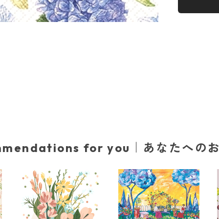
mmendations for you｜あなたへ