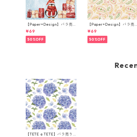
【Paper+Design】バラ売
【Paper+Design】バラ売
り2枚 カクテルサイズ ペー
り2枚 ランチサイズ ペーパ
¥69
¥69
パーナプキン Santas helpe
ーナプキン Golden paisley
rs ライトブルー
クリーム
50%OFF
50%OFF
Rec
【TETE a TETE】バラ売り2