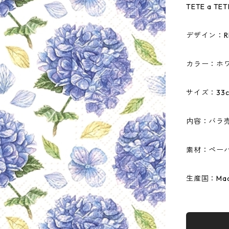
TETE a 
デザイン：Rhy
カラー：ホ
サイズ：33c
内容：バラ
素材：ペーパ
生産国：Made