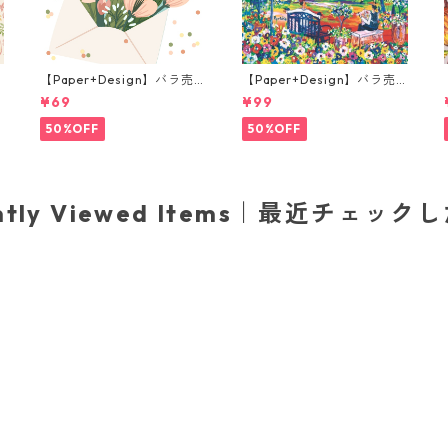
【Paper+Design】バラ売
【Paper+Design】バラ売
り2枚 ランチサイズ ペーパ
り2枚 ランチサイズ ペーパ
¥69
¥99
ーナプキン Flower Messag
ーナプキン Portchie Art Re
e ホワイト
ading in the Garden イエ
50%OFF
50%OFF
ロー
ently Viewed Items｜最近チェック