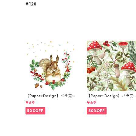
枚 ランチサイズ ペーパーナ
¥128
プキン Rhythmic Hydrang
ea ホワイト
【Paper+Design】バラ売
【Paper+Design】バラ売
り2枚 ランチサイズ ペーパ
り2枚 ランチサイズ ペーパ
¥69
¥69
ーナプキン Forest Squirrel
ーナプキン Forest Fungi 
ホワイト
リーン
50%OFF
50%OFF