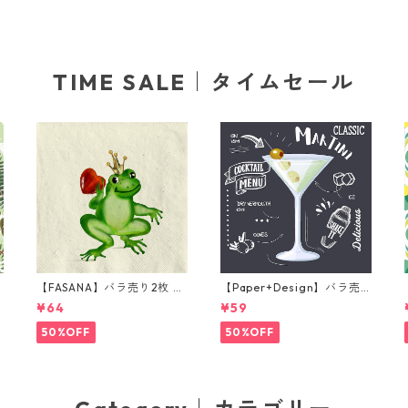
TIME SALE｜タイムセール
【FASANA】バラ売り2枚 ラ
【Paper+Design】バラ売
ンチサイズ ペーパーナプキ
り2枚 カクテルサイズ ペー
¥64
¥59
グ
ン Frog prince ナチュラル
パーナプキン Martini ブラ
ック
50%OFF
50%OFF