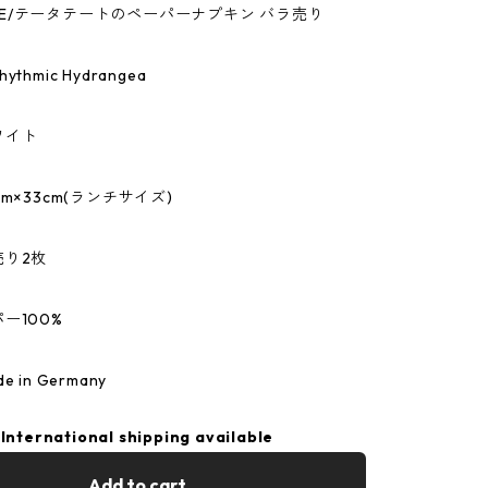
TETE/テータテートのペーパーナプキン バラ売り
thmic Hydrangea
ワイト
m×33cm(ランチサイズ)
売り2枚
ー100%
 in Germany
International shipping available
Add to cart