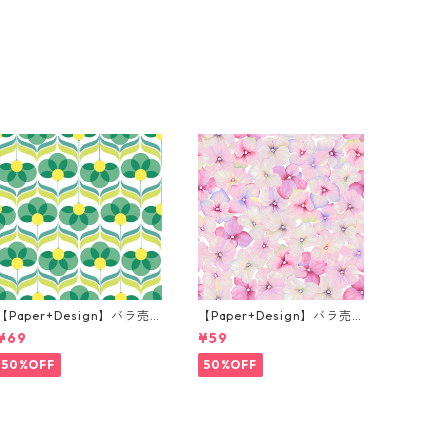
【Paper+Design】バラ売
【Paper+Design】バラ売
り2枚 ランチサイズ ペーパ
り2枚 カクテルサイズ ペー
¥69
¥59
ーナプキン Geo Flowers グ
パーナプキン Small blosso
リーン
ms ピンク
50%OFF
50%OFF