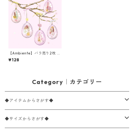
【Ambiente】バラ売り2枚 ラ
ンチサイズ ペーパーナプキン
¥128
Glass Eggs ローズ
Category｜カテゴリー
◆アイテムからさがす◆
ペーパーナプキン2枚バラ売り
◆サイズからさがす◆