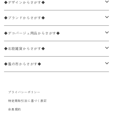
ペーパーナプキン1枚バラ売り
33×33cm（ランチサイズ）
◆デザインからさがす◆
バラ売り
ペーパーナプキン20枚入りパック
25×25cm（カクテルサイズ）
花柄
◆ブランドからさがす◆
パック売り
バラ売り
ペーパーナプキン10枚入りパック
40×40cm（ディナーサイズ）
植物・グリーン柄
ドイツ製 IHR/イア
◆デコパージュ用品からさがす◆
パック売り
バラ売り
ランチサイズ
ライスペーパー
21×21cm（ポケットサイズ）
動物・鳥・昆虫・蝶柄
ドイツ製 Ambiente/アンビエンテ
デコパージュ液
◆北欧雑貨からさがす◆
パック売り
カクテルサイズ
バラ売り
ランチサイズ
ペーパーリネンナプキン
33cm（ラウンド）
海・魚柄
ドイツ製 Paperproducts Design
デコパージュ下地
シリコンモールド
◆蚤の市からさがす◆
ラウンド
パック売り
カクテルサイズ
ランチサイズ
3Dデコパージュ
空・天気・星座柄
ドイツ製 FASANA/ファザナ
デコパージュ筆
エプロン
ペーパーナプキン
プライバシーポリシー
カクテルサイズ
ランチサイズ
ワックスペーパー
食べ物・フルーツ・野菜・ドリンク柄
ドイツ製 ti-flair/ティーフレア
デコパージュはさみ
トレイ
北欧雑貨
特定商取引法に基づく表記
カクテルサイズ
ランチサイズ
会員規約
デコパージュ用品
食器・カトラリー柄
ドイツ製 PAW/パウ
3Dデコパージュ
ポスター・カレンダー
デコパージュ用品