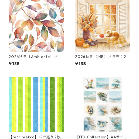
2026秋冬【Ambiente】バラ
2026秋冬【IHR】バラ売り2枚
売り2枚 ランチサイズ ペーパ
ランチサイズ ペーパーナプキ
¥138
¥138
ーナプキン colouful leavesホ
ン Cozy Fall View クリーム
ワイト
【marimekko】バラ売り2枚
【ITD Collection】A4サイズ