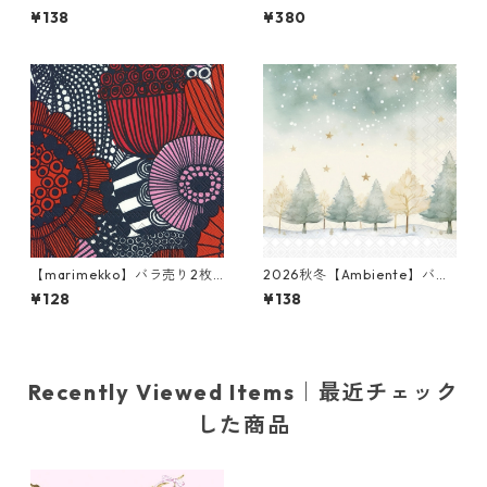
ランチサイズ ペーパーナプキ
ライスペーパー R2853 デコパ
¥138
¥380
ン ONNELLINEN グリーン フ
ージュ
ィンランド製
【marimekko】バラ売り2枚
2026秋冬【Ambiente】バラ
ランチサイズ ペーパーナプキ
売り2枚 ランチサイズ ペーパ
¥128
¥138
ン SIIRTOLAPUUTARHA ブル
ーナプキン Starry Sky グリー
ー×レッド
ン
Recently Viewed Items｜最近チェック
した商品