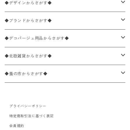
ペーパーナプキン1枚バラ売り
33×33cm（ランチサイズ）
◆デザインからさがす◆
バラ売り
ペーパーナプキン20枚入りパック
25×25cm（カクテルサイズ）
花柄
◆ブランドからさがす◆
パック売り
バラ売り
ペーパーナプキン10枚入りパック
40×40cm（ディナーサイズ）
植物・グリーン柄
ドイツ製 IHR/イア
◆デコパージュ用品からさがす◆
パック売り
バラ売り
ランチサイズ
ライスペーパー
21×21cm（ポケットサイズ）
動物・鳥・昆虫・蝶柄
ドイツ製 Ambiente/アンビエンテ
デコパージュ液
◆北欧雑貨からさがす◆
パック売り
カクテルサイズ
バラ売り
ランチサイズ
ペーパーリネンナプキン
33cm（ラウンド）
海・魚柄
ドイツ製 Paperproducts Design
デコパージュ下地
シリコンモールド
◆蚤の市からさがす◆
ラウンド
パック売り
カクテルサイズ
ランチサイズ
3Dデコパージュ
空・天気・星座柄
ドイツ製 FASANA/ファザナ
デコパージュ筆
エプロン
ペーパーナプキン
プライバシーポリシー
カクテルサイズ
ランチサイズ
ワックスペーパー
食べ物・フルーツ・野菜・ドリンク柄
ドイツ製 ti-flair/ティーフレア
デコパージュはさみ
トレイ
北欧雑貨
特定商取引法に基づく表記
カクテルサイズ
ランチサイズ
会員規約
デコパージュ用品
食器・カトラリー柄
ドイツ製 PAW/パウ
3Dデコパージュ
ポスター・カレンダー
デコパージュ用品