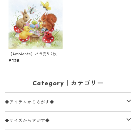
【Ambiente】バラ売り2枚 ラ
ンチサイズ ペーパーナプキン
¥128
Painting Class ブルー
Category｜カテゴリー
◆アイテムからさがす◆
ペーパーナプキン2枚バラ売り
◆サイズからさがす◆