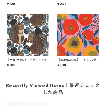
ランチサイズ ペーパーナプキ
サイズ ペーパーナプキン CO
¥128
¥248
ン KAIVO ブラック×クリーム
OL CATS ピンク
【marimekko】バラ売り2枚
【marimekko】バラ売り2枚
カクテルサイズ ペーパーナプ
カクテルサイズ ペーパーナプ
¥108
¥108
キン KURRE ブラウンxブラッ
キン ROSARIUM ローズ
ク
Recently Viewed Items｜最近チェック
した商品