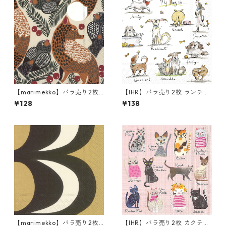
【marimekko】バラ売り2枚
【IHR】バラ売り2枚 ランチサ
ランチサイズ ペーパーナプキ
イズ ペーパーナプキン EMOTI
¥128
¥138
ン KETUNMARJA リネン
ON DOGS ホワイト Anita Jer
am
【marimekko】バラ売り2枚
【IHR】バラ売り2枚 カクテル