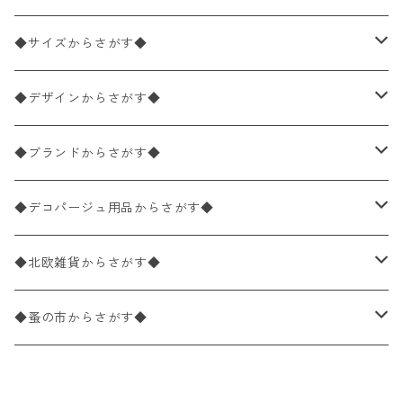
ペーパーナプキン2枚バラ売り
◆サイズからさがす◆
ペーパーナプキン1枚バラ売り
33×33cm（ランチサイズ）
◆デザインからさがす◆
バラ売り
ペーパーナプキン20枚入りパック
25×25cm（カクテルサイズ）
花柄
◆ブランドからさがす◆
パック売り
バラ売り
ペーパーナプキン10枚入りパック
40×40cm（ディナーサイズ）
植物・グリーン柄
ドイツ製 IHR/イア
◆デコパージュ用品からさがす◆
パック売り
バラ売り
ランチサイズ
ライスペーパー
21×21cm（ポケットサイズ）
動物・鳥・昆虫・蝶柄
ドイツ製 Ambiente/アンビエンテ
デコパージュ液
◆北欧雑貨からさがす◆
パック売り
カクテルサイズ
バラ売り
ランチサイズ
ペーパーリネンナプキン
33cm（ラウンド）
海・魚柄
ドイツ製 Paperproducts Design
デコパージュ下地
シリコンモールド
◆蚤の市からさがす◆
ラウンド
パック売り
カクテルサイズ
ランチサイズ
3Dデコパージュ
空・天気・星座柄
ドイツ製 FASANA/ファザナ
デコパージュ筆
エプロン
ペーパーナプキン