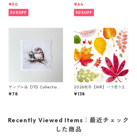
枚 ポケットサイズ ペーパーナ
枚 ランチサイズ ペーパーナプ
¥50
¥64
プキン PASTRIES & PEARLS
キン Tilly & Tigg Pink コーラ
イエロー
ル
50%OFF
50%OFF
サンプル品【ITD Collectio
2026秋冬【IHR】バラ売り2枚
n】ミニサイズ ライスペーパー
ランチサイズ ペーパーナプキ
¥78
¥138
RSM2951 デコパージュ
ン Joyful Leaves ホワイト
Recently Viewed Items｜最近チェック
した商品