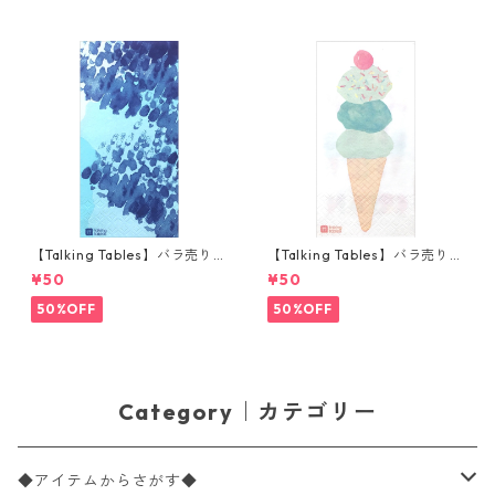
【Talking Tables】バラ売り1
【Talking Tables】バラ売り1
枚 ランチサイズ ペーパーナプ
枚 ランチサイズ ペーパーナプ
¥50
¥50
キン COASTAL ブルー
キン WE LOVE ICE CREAM ホ
ワイト
50%OFF
50%OFF
Category｜カテゴリー
◆アイテムからさがす◆