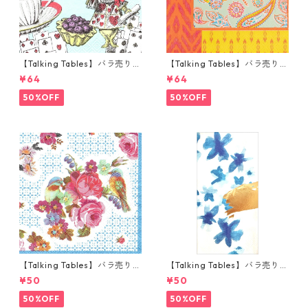
【Talking Tables】バラ売り1
【Talking Tables】バラ売り1
枚 カクテルサイズ ペーパーナ
枚 ランチサイズ ペーパーナプ
¥64
¥64
プキン Alice in Wonderland
キン Paisley Print Boho オレ
ブルー
ンジ
50%OFF
50%OFF
【Talking Tables】バラ売り1
【Talking Tables】バラ売り1
枚 ポケットサイズ ペーパーナ
枚 ランチサイズ ペーパーナプ
¥50
¥50
プキン TRULY ブルー
キン FLUORESCENT FLORAL
ブルー
50%OFF
50%OFF