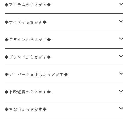
◆アイテムからさがす◆
ペーパーナプキン2枚バラ売り
◆サイズからさがす◆
ペーパーナプキン1枚バラ売り
33×33cm（ランチサイズ）
◆デザインからさがす◆
バラ売り
ペーパーナプキン20枚入りパック
25×25cm（カクテルサイズ）
花柄
◆ブランドからさがす◆
パック売り
バラ売り
ペーパーナプキン10枚入りパック
40×40cm（ディナーサイズ）
植物・グリーン柄
ドイツ製 IHR/イア
◆デコパージュ用品からさがす◆
パック売り
バラ売り
ランチサイズ
ライスペーパー
21×21cm（ポケットサイズ）
動物・鳥・昆虫・蝶柄
ドイツ製 Ambiente/アンビエンテ
デコパージュ液
◆北欧雑貨からさがす◆
パック売り
カクテルサイズ
バラ売り
ランチサイズ
ペーパーリネンナプキン
33cm（ラウンド）
海・魚柄
ドイツ製 Paperproducts Design
デコパージュ下地
シリコンモールド
◆蚤の市からさがす◆
ラウンド
パック売り
カクテルサイズ
ランチサイズ
3Dデコパージュ
空・天気・星座柄
ドイツ製 FASANA/ファザナ
デコパージュ筆
エプロン
ペーパーナプキン