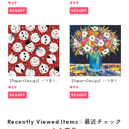
枚 ランチサイズ ペーパーナプ
枚 ランチサイズ ペーパーナプ
¥69
¥99
キン Joyful wreath ホワイト
キン Portchie Art The Cat in
the kitchen ブルー
50%OFF
50%OFF
【Paper+Design】バラ売り2
【Paper+Design】バラ売り2
枚 ランチサイズ ペーパーナプ
枚 ランチサイズ ペーパーナプ
¥69
¥99
キン Jolly snowman レッド
キン Portchie Art Mixed flo
wers in a blue vase ブルー
50%OFF
50%OFF
Recently Viewed Items｜最近チェック