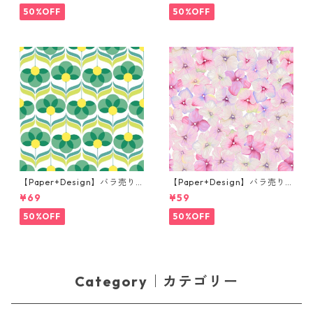
50%OFF
50%OFF
【Paper+Design】バラ売り2
【Paper+Design】バラ売り2
枚 ランチサイズ ペーパーナプ
枚 カクテルサイズ ペーパーナ
¥69
¥59
キン Geo Flowers グリーン
プキン Small blossoms ピン
ク
50%OFF
50%OFF
Category｜カテゴリー