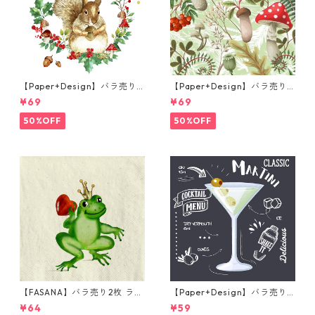
【Paper+Design】バラ売り2
【Paper+Design】バラ売り2
枚 ランチサイズ ペーパーナプ
枚 ランチサイズ ペーパーナプ
¥69
¥69
キン Forest Squirrel ホワイ
キン Forest Fungi グリーン
ト
50%OFF
50%OFF
【FASANA】バラ売り2枚 ラン
【Paper+Design】バラ売り2
チサイズ ペーパーナプキン Fr
枚 カクテルサイズ ペーパーナ
¥64
¥59
og prince ナチュラル
プキン Martini ブラック