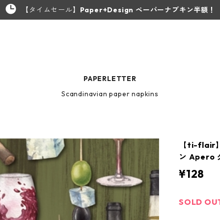
【タイムセール】
Paper+Design ペーパーナプキン半額！
PAPERLETTER
Scandinavian paper napkins
【ti-fl
ン Aper
¥128
SOLD OU