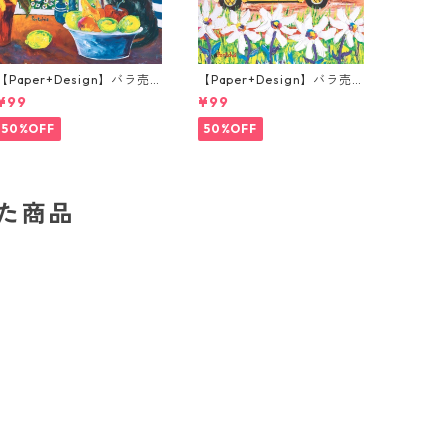
【Paper+Design】バラ売
【Paper+Design】バラ売
り2枚 ランチサイズ ペーパ
り2枚 ランチサイズ ペーパ
¥99
¥99
ーナプキン Portchie Art Th
ーナプキン Portchie Art Th
e Cat in the kitchen ブル
e yellow Beetle イエロー
50%OFF
50%OFF
ー
した商品