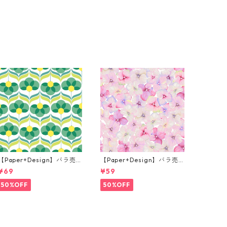
【Paper+Design】バラ売
【Paper+Design】バラ売
り2枚 ランチサイズ ペーパ
り2枚 カクテルサイズ ペー
¥69
¥59
ーナプキン Geo Flowers グ
パーナプキン Small blosso
リーン
ms ピンク
50%OFF
50%OFF