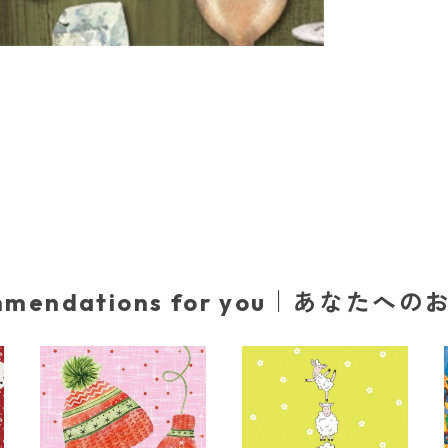
mmendations for you｜あなたへ