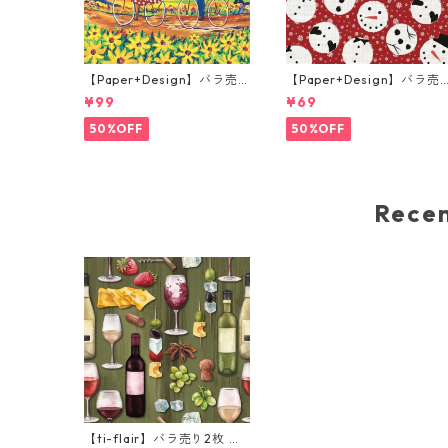
【Paper+Design】バラ売
【Paper+Design】バラ売
り2枚 ランチサイズ ペーパ
り2枚 ランチサイズ ペーパ
¥99
¥69
ーナプキン Portchie Art Th
ーナプキン Jolly snowman
e Sunflower Pickers グリ
レッド
50%OFF
50%OFF
ーン
Rec
【ti-flair】バラ売り2枚 ラ