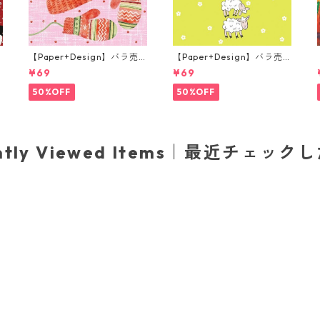
【Paper+Design】バラ売
【Paper+Design】バラ売
り2枚 ランチサイズ ペーパ
り2枚 ランチサイズ ペーパ
¥69
¥69
ーナプキン Arctic warmth
ーナプキン Hoppy Lambs
ピンク
ライトグリーン
50%OFF
50%OFF
ently Viewed Items｜最近チェック