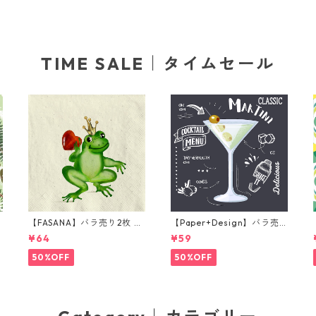
TIME SALE｜タイムセール
【FASANA】バラ売り2枚 ラ
【Paper+Design】バラ売
ンチサイズ ペーパーナプキ
り2枚 カクテルサイズ ペー
¥64
¥59
グ
ン Frog prince ナチュラル
パーナプキン Martini ブラ
ック
50%OFF
50%OFF