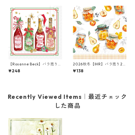
【Rosanne Beck】バラ売り2
2026秋冬【IHR】バラ売り2枚
枚 カクテルサイズ ペーパーナ
ランチサイズ ペーパーナプキ
¥248
¥138
プキン Christmas Bottles ホ
ン Preserving Fruits ホワイ
ワイト
ト
Recently Viewed Items｜最近チェック
した商品