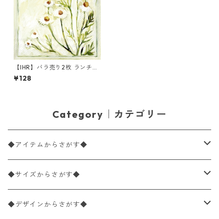
【IHR】バラ売り2枚 ランチサ
イズ ペーパーナプキン CAMO
¥128
MILLE グリーン
Category｜カテゴリー
◆アイテムからさがす◆
ペーパーナプキン2枚バラ売り
◆サイズからさがす◆
ペーパーナプキン1枚バラ売り
33×33cm（ランチサイズ）
◆デザインからさがす◆