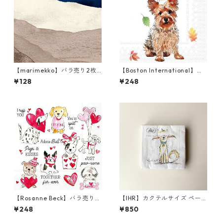
【marimekko】バラ売り2枚
【Boston International】バ
ランチサイズ ペーパーナプキ
ラ売り2枚 カクテルサイズ ペ
¥128
¥248
ン JOIKU クリームxブルー
ーパーナプキン Autumn Favo
rite Color ホワイト
【Rosanne Beck】バラ売り2
【IHR】カクテルサイズ ペー
枚 カクテルサイズ ペーパーナ
パーナプキン EMOTION DOG
¥248
¥850
プキン Pugs & Kisses ホワイ
S ホワイト Anita Jeram 20枚
ト
入り