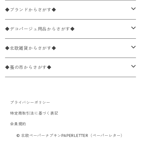
バラ売り
ペーパーナプキン20枚入りパック
25×25cm（カクテルサイズ）
花柄
◆ブランドからさがす◆
パック売り
バラ売り
ペーパーナプキン10枚入りパック
40×40cm（ディナーサイズ）
植物・グリーン柄
ドイツ製 IHR/イア
◆デコパージュ用品からさがす◆
パック売り
バラ売り
ランチサイズ
ライスペーパー
21×21cm（ポケットサイズ）
動物・鳥・昆虫・蝶柄
ドイツ製 Ambiente/アンビエンテ
デコパージュ液
◆北欧雑貨からさがす◆
パック売り
カクテルサイズ
バラ売り
ランチサイズ
ペーパーリネンナプキン
33cm（ラウンド）
海・魚柄
ドイツ製 Paperproducts Design
デコパージュ下地
シリコンモールド
◆蚤の市からさがす◆
ラウンド
パック売り
カクテルサイズ
ランチサイズ
3Dデコパージュ
空・天気・星座柄
ドイツ製 FASANA/ファザナ
デコパージュ筆
エプロン
ペーパーナプキン
プライバシーポリシー
カクテルサイズ
ランチサイズ
ワックスペーパー
食べ物・フルーツ・野菜・ドリンク柄
ドイツ製 ti-flair/ティーフレア
デコパージュはさみ
トレイ
北欧雑貨
特定商取引法に基づく表記
カクテルサイズ
ランチサイズ
会員規約
デコパージュ用品
食器・カトラリー柄
ドイツ製 PAW/パウ
3Dデコパージュ
ポスター・カレンダー
デコパージュ用品
© 北欧ペーパーナプキンPAPERLETTER（ペーパーレター）