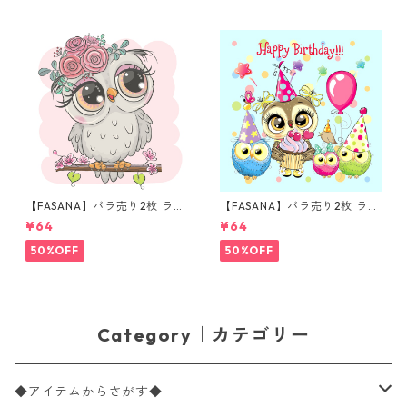
【FASANA】バラ売り2枚 ラン
【FASANA】バラ売り2枚 ラン
チサイズ ペーパーナプキン Ca
チサイズ ペーパーナプキン Ha
¥64
¥64
rtoon Owl ホワイト
ppy Birthday Owls ブルー
50%OFF
50%OFF
Category｜カテゴリー
◆アイテムからさがす◆