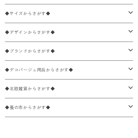
ペーパーナプキン2枚バラ売り
◆サイズからさがす◆
ペーパーナプキン1枚バラ売り
33×33cm（ランチサイズ）
◆デザインからさがす◆
バラ売り
ペーパーナプキン20枚入りパック
25×25cm（カクテルサイズ）
花柄
◆ブランドからさがす◆
パック売り
バラ売り
ペーパーナプキン10枚入りパック
40×40cm（ディナーサイズ）
植物・グリーン柄
ドイツ製 IHR/イア
◆デコパージュ用品からさがす◆
パック売り
バラ売り
ランチサイズ
ライスペーパー
21×21cm（ポケットサイズ）
動物・鳥・昆虫・蝶柄
ドイツ製 Ambiente/アンビエンテ
デコパージュ液
◆北欧雑貨からさがす◆
パック売り
カクテルサイズ
バラ売り
ランチサイズ
ペーパーリネンナプキン
33cm（ラウンド）
海・魚柄
ドイツ製 Paperproducts Design
デコパージュ下地
シリコンモールド
◆蚤の市からさがす◆
ラウンド
パック売り
カクテルサイズ
ランチサイズ
3Dデコパージュ
空・天気・星座柄
ドイツ製 FASANA/ファザナ
デコパージュ筆
エプロン
ペーパーナプキン