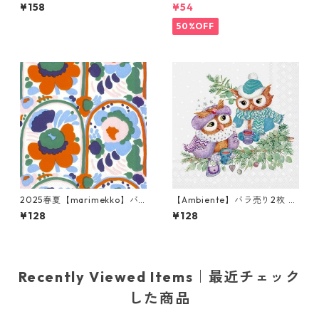
ンチサイズ ペーパーナプキン
チサイズ ペーパーナプキン JA
¥158
¥54
CORAL REEF ベージュxコー
CK O'LANTERNS ホワイト
ラル
50%OFF
2025春夏【marimekko】バ
【Ambiente】バラ売り2枚 ラ
ラ売り2枚 ランチサイズ ペー
ンチサイズ ペーパーナプキン
¥128
¥128
パーナプキン Karuselli オレン
Winter owls ライトグレー
ジxグリーン
Recently Viewed Items｜最近チェック
した商品