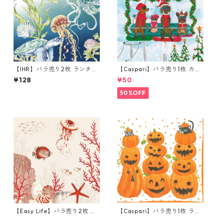
【IHR】バラ売り2枚 ランチサ
【Caspari】バラ売り1枚 カク
イズ ペーパーナプキン DEEP
テルサイズ ペーパーナプキン
¥128
¥50
BLUE SEA ブルー
Alpine Pets ブルー
50%OFF
【Easy Life】バラ売り2枚 ラ
【Caspari】バラ売り1枚 ラン