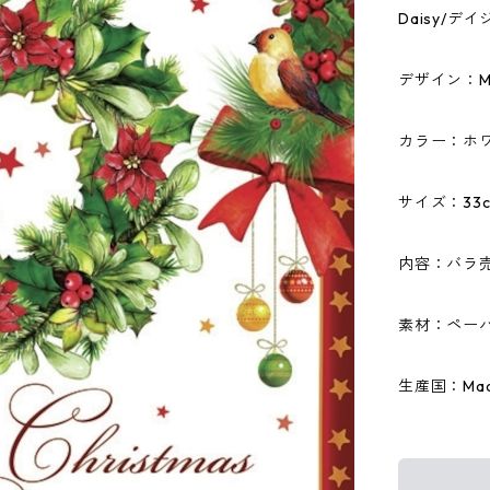
Daisy/
デザイン：Merr
カラー：ホ
サイズ：33c
内容：バラ
素材：ペーパ
生産国：Made