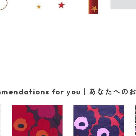
mmendations for you｜あなたへ