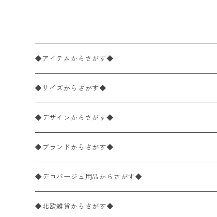
ホワイト
◆アイテムからさがす◆
ペーパーナプキン2枚バラ売り
◆サイズからさがす◆
ペーパーナプキン1枚バラ売り
33×33cm（ランチサイズ）
◆デザインからさがす◆
バラ売り
ペーパーナプキン20枚入りパック
25×25cm（カクテルサイズ）
花柄
◆ブランドからさがす◆
パック売り
バラ売り
ペーパーナプキン10枚入りパック
40×40cm（ディナーサイズ）
植物・グリーン柄
ドイツ製 IHR/イア
◆デコパージュ用品からさがす◆
パック売り
バラ売り
ランチサイズ
ライスペーパー
21×21cm（ポケットサイズ）
動物・鳥・昆虫・蝶柄
ドイツ製 Ambiente/アンビエンテ
デコパージュ液
◆北欧雑貨からさがす◆