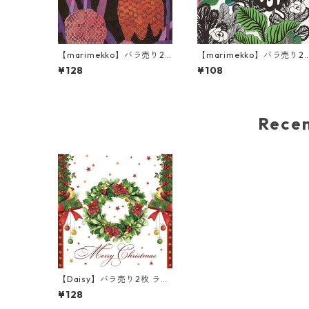
【marimekko】バラ売り2
【marimekko】バラ売り2
枚 ランチサイズ ペーパーナ
枚 カクテルサイズ ペーパー
¥128
¥108
プキン GERDA ピンク
ナプキン KAALIMETSÄ グ
ーン
Rec
【Daisy】バラ売り2枚 ラン
チサイズ ペーパーナプキン
¥128
Merry Christmas Wreath