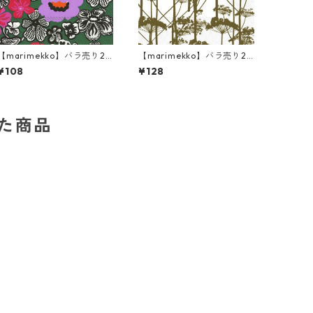
【marimekko】バラ売り2
【marimekko】バラ売り2
枚 カクテルサイズ ペーパー
枚 ランチサイズ ペーパーナ
¥108
¥128
ナプキン KAUKOKAIPUU ダ
プキン PUTKINOTKO オリ
ークグリーン
ーブ
した商品